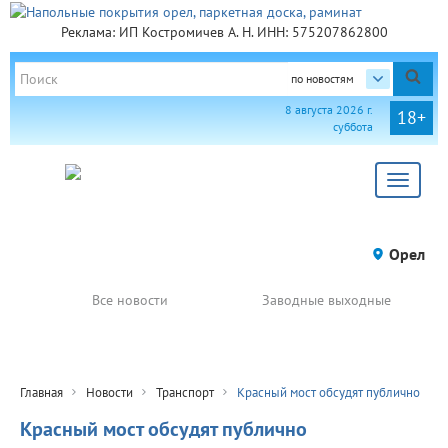
Реклама: ИП Костромичев А. Н. ИНН: 575207862800
по новостям
8 августа 2026 г.
18+
суббота
Toggle
navigat
Орел
Все новости
Заводные выходные
Главная
Новости
Транспорт
Красный мост обсудят публично
Красный мост обсудят публично