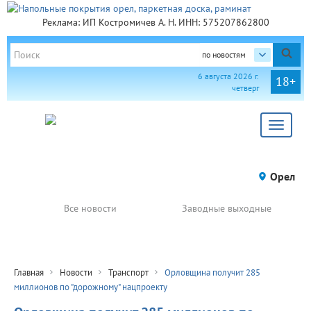
Реклама: ИП Костромичев А. Н. ИНН: 575207862800
по новостям
6 августа 2026 г.
18+
четверг
Toggle
navigat
Орел
Все новости
Заводные выходные
Главная
Новости
Транспорт
Орловщина получит 285
миллионов по "дорожному" нацпроекту