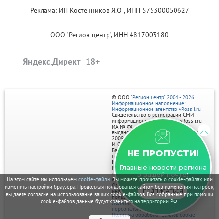
Реклама: ИП Костенников Я.О , ИНН 575300050627
ООО "Регион центр", ИНН 4817003180
Яндекс.Директ
© ООО
"Регион центр" 2004 - 2026
Информационное наполнение:
Информационное агентство vRossii.ru
Свидетельство о регистрации СМИ
информационного агентства vRossii.ru
ИА № ФС 77‑35502
выдано РОСКОМНАДЗОРом 04 марта
2009г.
И. О. Главного редактора Нарыков А. Н.
Баннеры на портале размещаются на
НЕ ПРОПУСТИ!
правах рекламы.
Реклама на портале:
Главные новости региона
Рекламное агентство "Умный маркетинг"
тел. 7-910-267-70-40,
в вашей почте!
На этом сайте мы используем
cookie-файлы
. Вы можете прочитать о cookie-файлах или
email: umnyy.marketing@yandex.ru
Отдельные публикации могут содержать
изменить настройки браузера. Продолжая пользоваться сайтом без изменения настроек,
ПОДПИСАТЬСЯ
информацию, не предназначенную для
вы даете согласие на использование ваших cookie-файлов. Все собранные при помощи
пользователей до 18 лет.
cookie-файлов данные будут храниться на территории РФ.
Политика в отношении обработки
персональных данных
Политика обработки файлов cookie