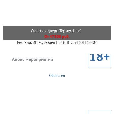
Стальная дверь "Гермес Нью"
От 47300 руб.
Реклама: ИП Журавлев П.В. ИНН: 571601114404
18+
Анонс мероприятий
Обсессия