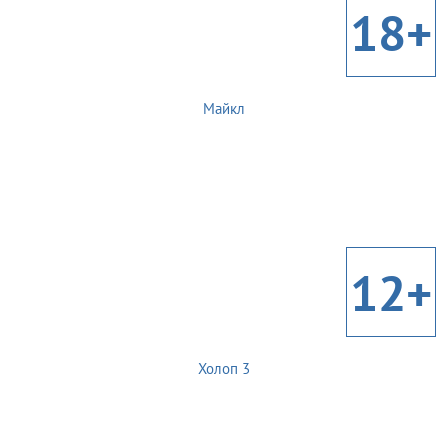
18+
Майкл
12+
Холоп 3