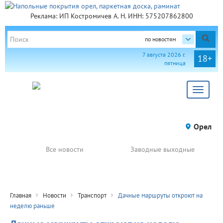
Реклама: ИП Костромичев А. Н. ИНН: 575207862800
по новостям
7 августа 2026 г.
18+
пятница
Toggle
navigat
Орел
Все новости
Заводные выходные
Главная
Новости
Транспорт
Дачные маршруты откроют на
неделю раньше