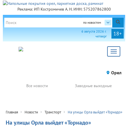
Реклама: ИП Костромичев А. Н. ИНН: 575207862800
по новостям
6 августа 2026 г.
18+
четверг
Toggle
navigat
Орел
Все новости
Заводные выходные
Главная
Новости
Транспорт
На улицы Орла выйдет «Торнадо»
На улицы Орла выйдет «Торнадо»