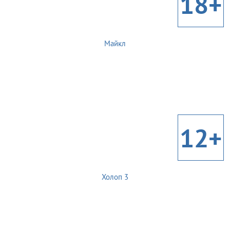
18+
Майкл
12+
Холоп 3