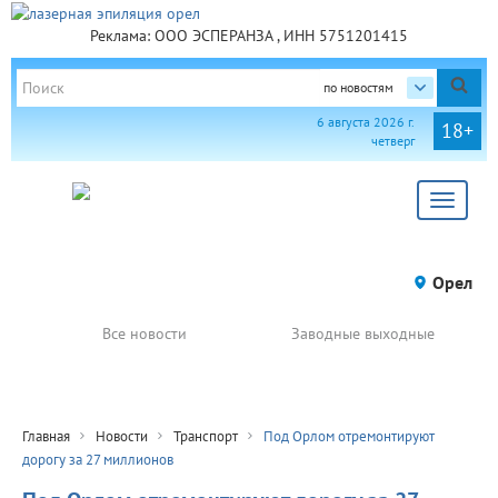
Реклама: ООО ЭСПЕРАНЗА , ИНН 5751201415
по новостям
6 августа 2026 г.
18+
четверг
Toggle
navigat
Орел
Все новости
Заводные выходные
Главная
Новости
Транспорт
Под Орлом отремонтируют
дорогу за 27 миллионов