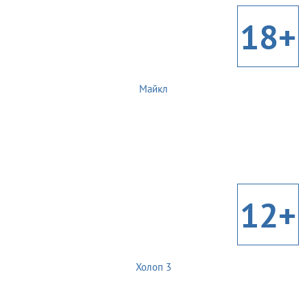
18+
Майкл
12+
Холоп 3