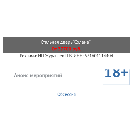
Стальная дверь "Солана"
От 37700 руб.
Реклама: ИП Журавлев П.В. ИНН: 571601114404
18+
Анонс мероприятий
Обсессия