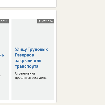
8.2026
31.07.2026
31.07.2026
Улицу Трудовых
Введен новый
нь
Резервов
временный
закрыли для
запрет на вывоз
транспорта
топлива
Ограничения
Это касается
у
продлятся весь день.
отдельных видов
горючего.
Ограничения вступят в
силу с августа.