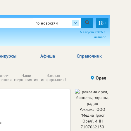
18+
по новостям
6 августа 2026 г.
четверг
онкурсы
Афиша
Справочник
Н
рнет-
Наши
Важная
Происшествия
Орел
Здоровье
комп
ренция
мероприятия
информация!
п
ре
Реклама: ООО
"Медиа Траст
Орёл", ИНН
.
7107062130