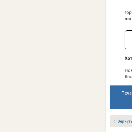
гор
дис
Хот
Нов
Янд
Печа
Вернуть