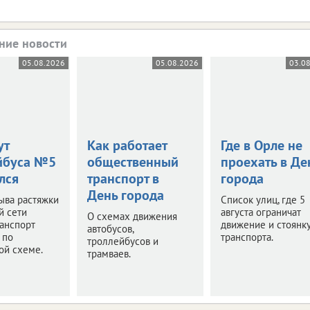
ние новости
05.08.2026
05.08.2026
03.0
ут
Как работает
Где в Орле не
йбуса №5
общественный
проехать в Де
лся
транспорт в
города
День города
ыва растяжки
Список улиц, где 5
й сети
августа ограничат
О схемах движения
анспорт
движение и стоянк
автобусов,
 по
транспорта.
троллейбусов и
ой схеме.
трамваев.