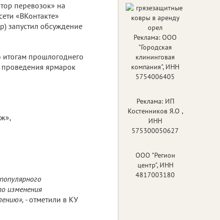
тор перевозок» на
сети «ВКонтакте»
op) запустил обсуждение
Реклама: ООО
"Городская
о итогам прошлогоднего
клининговая
и проведения ярмарок
компания", ИНН
5754006405
Реклама: ИП
Костенников Я.О ,
ж»,
ИНН
575300050627
ООО "Регион
центр", ИНН
4817003180
популярного
то изменения
ению», -
отметили в КУ