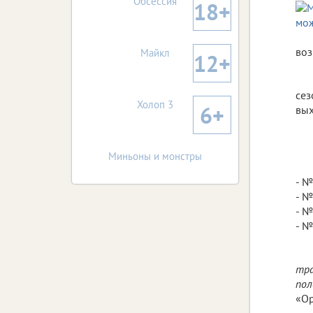
Обсессия
18+
воз
Майкл
12+
сез
Холоп 3
6+
вых
Миньоны и монстры
- №
- №
- №
- №
тра
пол
«Ор