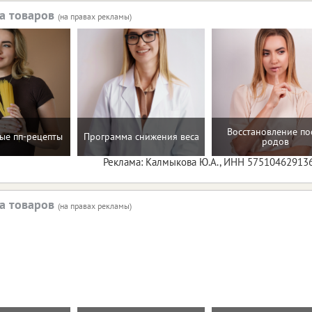
а товаров
(на правах рекламы)
Восстановление по
ые пп-рецепты
Программа снижения веса
родов
Реклама: Калмыкова Ю.А., ИНН 57510462913
а товаров
(на правах рекламы)