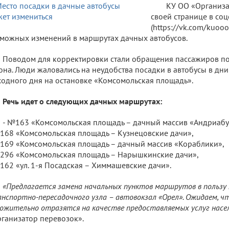
КУ ОО «Организа
своей странице в соц
(https://vk.com/kuoo
можных изменений в маршрутах дачных автобусов.
Поводом для корректировки стали обращения пассажиров п
она. Люди жаловались на неудобства посадки в автобусы в дн
одного дня на остановке «Комсомольская площадь».
Речь идет о следующих дачных маршрутах:
- №163 «Комсомольская площадь – дачный массив «Андриабу
168 «Комсомольская площадь – Кузнецовские дачи»,
169 «Комсомольская площадь – дачный массив «Кораблики»,
296 «Комсомольская площадь – Нарышкинские дачи»,
162 «ул. 1-я Посадская – Химмашевские дачи».
«Предлагается замена начальных пунктов маршрутов в пользу 
нспортно-пересадочного узла – автовокзал «Орел». Ожидаем, ч
ожительно отразятся на качестве предоставляемых услуг насел
ганизатор перевозок».