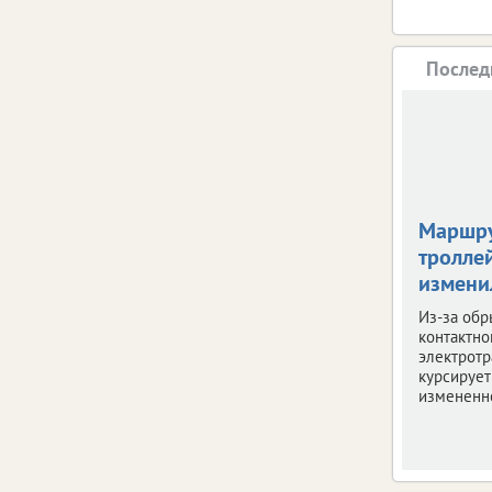
Послед
Маршр
тролле
измени
Из-за обр
контактно
электротр
курсирует
измененн