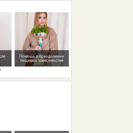
сле
Помощь в преодолении
Рекомендации по
пищевых зависимостей
коррекции веса
6