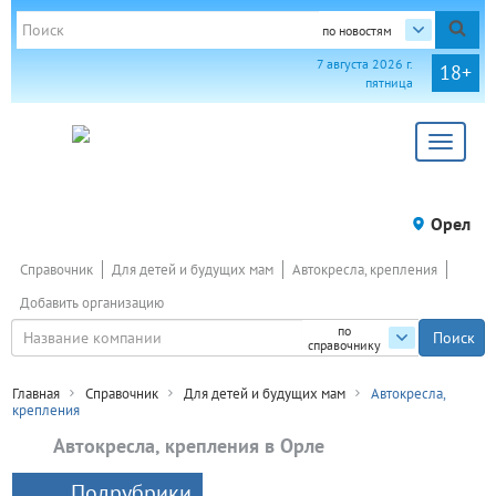
по новостям
7 августа 2026 г.
18+
пятница
Toggle
navigat
Орел
Справочник
Для детей и будущих мам
Автокресла, крепления
Добавить организацию
по
справочнику
Главная
Справочник
Для детей и будущих мам
Автокресла,
крепления
Автокресла, крепления в Орле
Подрубрики