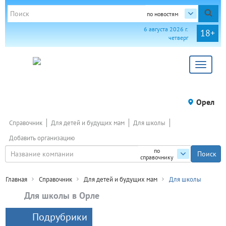
по новостям
6 августа 2026 г.
18+
четверг
Toggle
navigat
Орел
Справочник
Для детей и будущих мам
Для школы
Добавить организацию
по
справочнику
Главная
Справочник
Для детей и будущих мам
Для школы
Для школы в Орле
Подрубрики