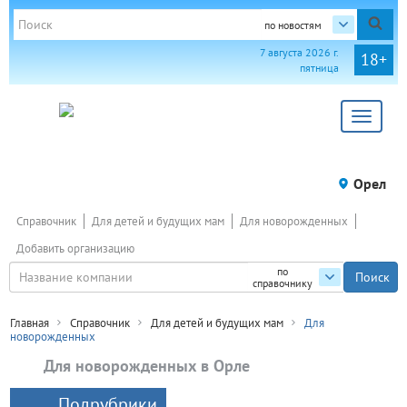
по новостям
7 августа 2026 г.
18+
пятница
Toggle
navigat
Орел
Справочник
Для детей и будущих мам
Для новорожденных
Добавить организацию
по
справочнику
Главная
Справочник
Для детей и будущих мам
Для
новорожденных
Для новорожденных в Орле
Подрубрики