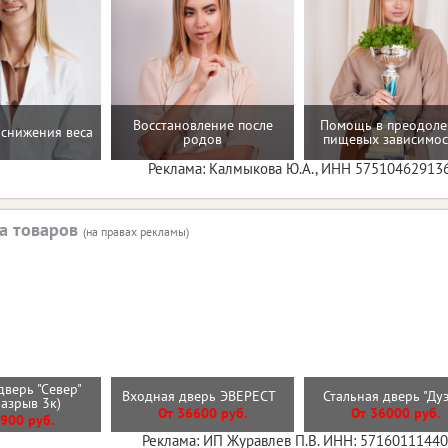
Восстановление после
Помощь в преодол
снижения веса
родов
пищевых зависимос
Реклама: Калмыкова Ю.А., ИНН 57510462913
а товаров
(на правах рекламы)
дверь "Север"
Входная дверь ЭВЕРЕСТ
Стальная дверь "Ду
разрыв 3к)
От 36600 руб.
От 36000 руб.
900 руб.
Реклама: ИП Журавлев П.В. ИНН: 5716011144