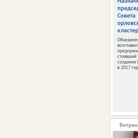
Назнач
предсе
Совета
орловс
класте
Объедине
возглави
предприн
стоявший 
создания 
в 2017 год
Витрин