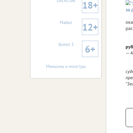
Обсессия
18+
ока
Майкл
12+
рас
Холоп 3
6+
ру
— 4
Миньоны и монстры
суд
пре
"Зе