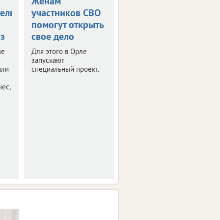
Женам
В ЦФО снизился
тельницы
участников СВО
оборот малого
помогут открыть
бизнеса
з
свое дело
Финансовые итоги
первого квартала 2026
ые
Для этого в Орле
года.
запускают
или
специальный проект.
ес,