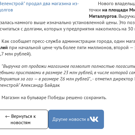
Нового владельц
точки
на площади Ми
Металлургов
. Выручк
залась намного выше изначально установленной цены. Это поз
считаться с долгами, которых у предприятия накопилось на 30
Как сообщает пресс-служба администрации города, один маг
блей
при начальной цене чуть более пяти миллионов, второй —
,7 млн рублей).
"Выручка от продажи магазинов позволит полностью погасить
ебными приставами в размере 23 млн рублей, в числе которой с
дприятия за газ — в размере 7,6 млн рублей"
, - отметил директор
ленстрой" Александр Байдак
Магазин на бульваре Победы решено сохранить.
← Вернуться к
Другие новости в
новостям