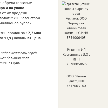
а обрели торговые
ра и на улице
а от их продажи
волит МУП "Зеленстрой"
Реклама: ООО
 миллионов рублей.
"Городская
клининговая
азин продан за
12,2 млн
компания", ИНН
 за
17,9
( начальная цена
5754006405
Реклама: ИП
 задолженность перед
Костенников Я.О ,
амый большой долг
ИНН
 МУП г. Орла
575300050627
ООО "Регион
центр", ИНН
4817003180