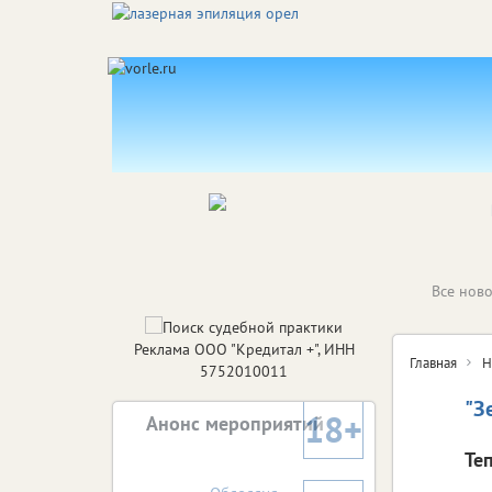
Все ново
Реклама ООО "Кредитал +", ИНН
Главная
Н
5752010011
"З
18+
Анонс мероприятий
Те