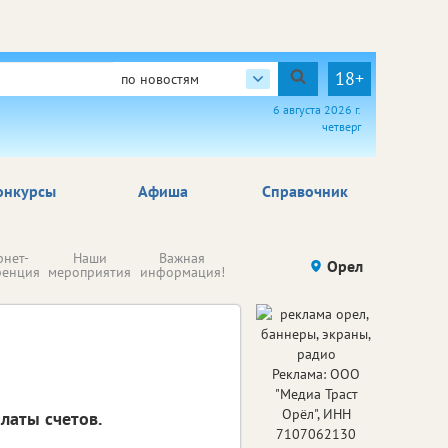
18+
по новостям
6 августа 2026 г.
четверг
онкурсы
Афиша
Справочник
Н
рнет-
Наши
Важная
Происшествия
Орел
Здоровье
комп
ренция
мероприятия
информация!
п
ре
Реклама: ООО
"Медиа Траст
Орёл", ИНН
латы счетов.
7107062130