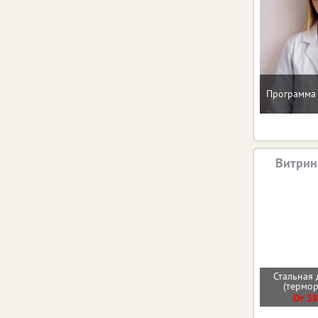
Программа 
Витрин
Стальная 
(термо
От 38