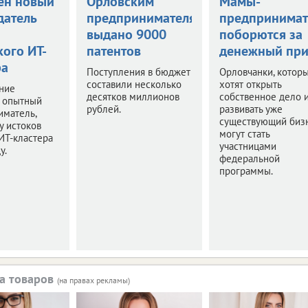
ен новый
Орловским
Мамы-
датель
предпринимателям
предпринима
выдано 9000
поборются за
кого ИТ-
патентов
денежный при
ра
Поступления в бюджет
Орловчанки, котор
составили несколько
хотят открыть
ние
десятков миллионов
собственное дело 
л опытный
рублей.
развивать уже
иматель,
существующий бизн
у истоков
могут стать
ИТ-кластера
участницами
у.
федеральной
программы.
а товаров
(на правах рекламы)