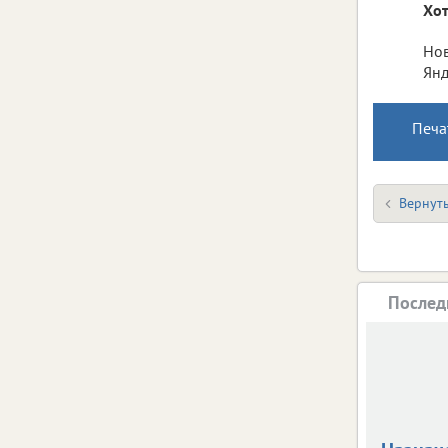
Хот
Нов
Янд
Печа
Вернуть
Послед