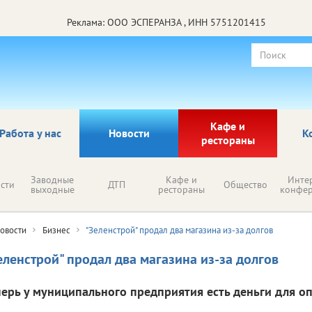
Реклама: ООО ЭСПЕРАНЗА , ИНН 5751201415
Кафе и
Работа у нас
Новости
К
рестораны
Заводные
Кафе и
Инте
сти
ДТП
Общество
выходные
рестораны
конфе
овости
Бизнес
"Зеленстрой" продал два магазина из-за долгов
еленстрой" продал два магазина из-за долгов
перь у муниципального предприятия есть деньги для оп