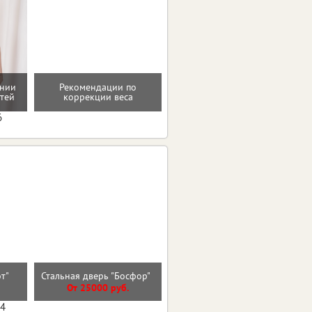
ении
Рекомендации по
Проверенные пп-рецепты
тей
коррекции веса
6
эт"
Стальная дверь "Босфор"
Стальная дверь "Дуэт Б"
От 25000 руб.
От 32000 руб.
04