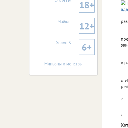
Обсессия
18+
раз
Майкл
12+
пре
Холоп 3
6+
зак
в р
Миньоны и монстры
ore
per
Хот