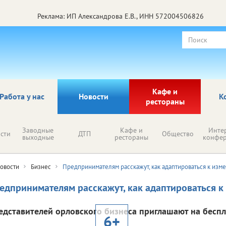
Реклама: ИП Александрова Е.В., ИНН 572004506826
Кафе и
Работа у нас
Новости
К
рестораны
Заводные
Кафе и
Инте
сти
ДТП
Общество
выходные
рестораны
конфе
овости
Бизнес
Предпринимателям расскажут, как адаптироваться к изм
едпринимателям расскажут, как адаптироваться 
едставителей орловского бизнеса приглашают на бесп
6+