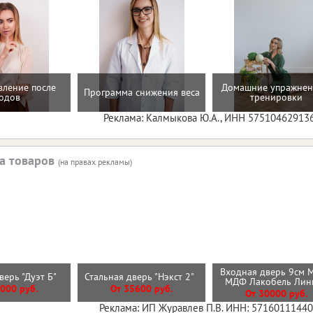
вление после
Домашние упражнен
Программа снижения веса
одов
тренировки
Реклама: Калмыкова Ю.А., ИНН 57510462913
а товаров
(на правах рекламы)
Входная дверь 9см 
верь "Дуэт Б"
Стальная дверь "Нэкст 2"
МДФ Лакобель Ли
000 руб.
От 35600 руб.
От 30000 руб.
Реклама: ИП Журавлев П.В. ИНН: 5716011144