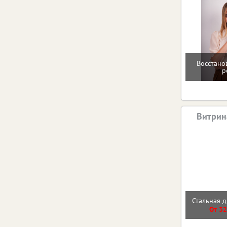
Восстано
р
Витрин
Стальная д
От 32