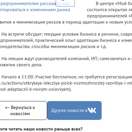
В центре «Мой б
состоится открытая л
предпринимателей «
вития и минимизация рисков в период адаптации к новым усло
На встрече обсудят: текущие условия бизнеса в регионе, сов
дпринимателей, практический опыт адаптации бизнеса к изм
онодательства, способы минимизации рисков и т.д.
На лекции ждут руководителей компаний, ИП, самозанятых и
азвитии своего дела.
Начало в 11:00. Участие бесплатное, но требуется регистрация 
l.ru/actions/otkrytaya-lekcziya-poisk-vozmozhnostej-razvitiya-i-m
iod-adaptaczii-k-novym-usloviyam).
← Вернуться к
Другие новости в
новостям
ите читать наши новости раньше всех?