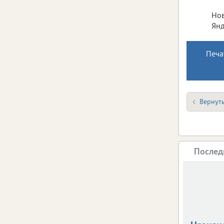
Нов
Янд
Печа
Вернуть
Послед