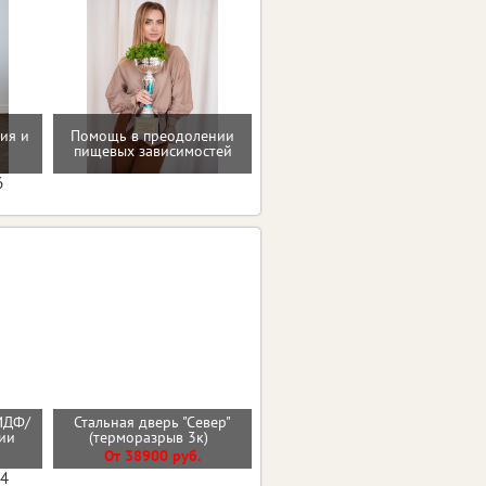
ия и
Помощь в преодолении
Проверенные пп-рецепты
пищевых зависимостей
6
МДФ/
Стальная дверь "Север"
Стальная дверь "Лира"
нии
(терморазрыв 3к)
От 32000 руб.
От 38900 руб.
04