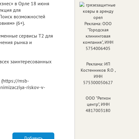
изнес» в Орле 18 июня
екция для
Поиск возможностей
виям» (6+).
Реклама: ООО
"Городская
ременные сервисы Т2 для
клининговая
енения рынка и
компания", ИНН
5754006405
 всех заинтересованных
Реклама: ИП
Костенников Я.О ,
ИНН
(https://msb-
575300050627
inimizacziya-riskov-v-
ООО "Регион
центр", ИНН
4817003180
Добавить