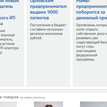
ен новый
Орловским
Мамы-
датель
предпринимателям
предпринима
выдано 9000
поборются за
кого ИТ-
патентов
денежный при
ра
Поступления в бюджет
Орловчанки, котор
составили несколько
хотят открыть
ние
десятков миллионов
собственное дело 
л опытный
рублей.
развивать уже
иматель,
существующий бизн
у истоков
могут стать
ИТ-кластера
участницами
у.
федеральной
программы.
а товаров
(на правах рекламы)