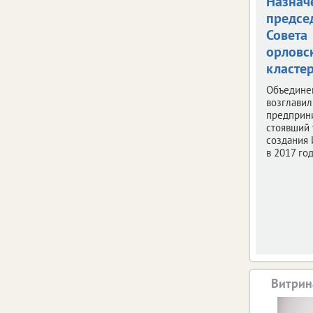
Назнач
предсе
Совета
орловс
класте
Объедине
возглави
предприн
стоявший 
создания 
в 2017 год
Витрин