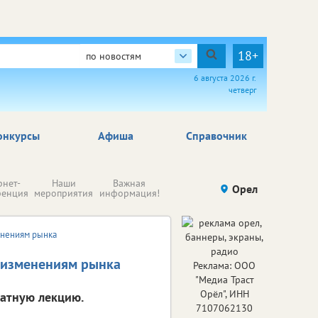
18+
по новостям
6 августа 2026 г.
четверг
онкурсы
Афиша
Справочник
Н
рнет-
Наши
Важная
Происшествия
Орел
Здоровье
комп
ренция
мероприятия
информация!
п
ре
енениям рынка
к изменениям рынка
Реклама: ООО
"Медиа Траст
Орёл", ИНН
латную лекцию.
7107062130