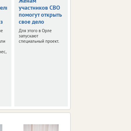
Женам
В ЦФО снизился
тельницы
участников СВО
оборот малого
помогут открыть
бизнеса
з
свое дело
Финансовые итоги
первого квартала 2026
ые
Для этого в Орле
года.
запускают
или
специальный проект.
ес,