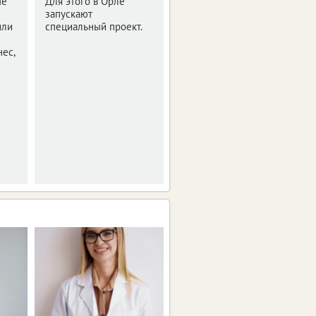
ые
Для этого в Орле
года.
запускают
или
специальный проект.
ес,