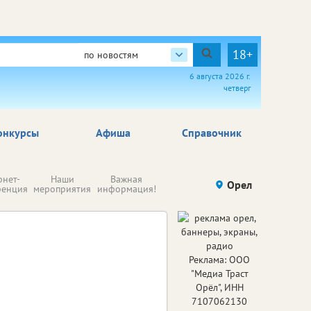
18+
по новостям
6 августа 2026 г.
четверг
онкурсы
Афиша
Справочник
Н
рнет-
Наши
Важная
Происшествия
Орел
Здоровье
комп
ренция
мероприятия
информация!
п
ре
Реклама: ООО
"Медиа Траст
Орёл", ИНН
7107062130