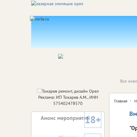
Все ново
Реклама: ИП Токарев А.М., ИНН
Главная
Н
575402478570
Вм
18+
Анонс мероприятий
"О