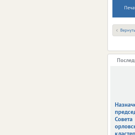
Печа
Вернуть
Послед
Назнач
предсе
Совета
орловс
класте