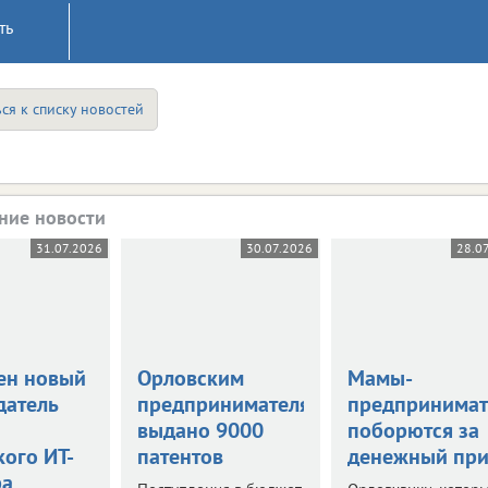
ть
ся к списку новостей
ние новости
31.07.2026
30.07.2026
28.0
ен новый
Орловским
Мамы-
датель
предпринимателям
предпринима
выдано 9000
поборются за
кого ИТ-
патентов
денежный при
ра