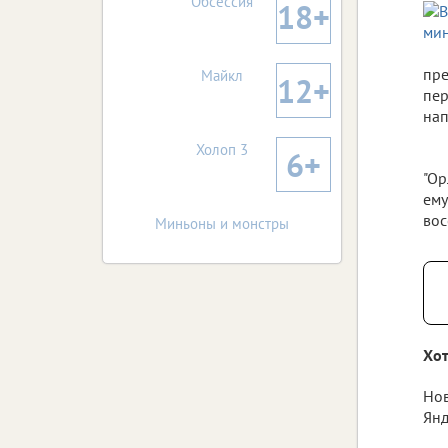
Обсессия
18+
пре
Майкл
12+
пер
нап
Холоп 3
6+
"Ор
ему
вос
Миньоны и монстры
Хот
Нов
Янд