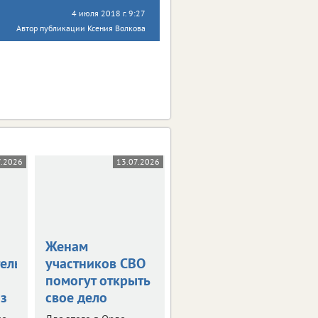
4 июля 2018 г. 9:27
Автор публикации Ксения Волкова
7.2026
13.07.2026
08.07.2026
Женам
В ЦФО снизился
тельницы
участников СВО
оборот малого
помогут открыть
бизнеса
з
свое дело
Финансовые итоги
первого квартала 2026