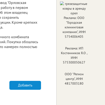
авод "Орловская
 работу в первом
Об этом владелец
я сохранить
Реклама: ООО
укции. Кроме крепких
"Городская
а.
клининговая
компания", ИНН
очного комбината
5754006405
кий. Покупка обошлась
 что намерен полностью
Реклама: ИП
Костенников Я.О ,
ИНН
575300050627
ООО "Регион
центр", ИНН
4817003180
Добавить