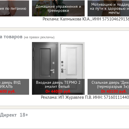
Мотивацию и подде
Домашние упражнения и
ия по питанию
на пути к здоровью и
тренировки
мечты
Реклама: Калмыкова Ю.А., ИНН 57510462913
а товаров
(на правах рекламы)
 дверь ВУД
Входная дверь ТЕРМО 2
Стальная дверь "Дик
ТИКАЛЬ
эмалит белый
(терморазрыв 3к
600 руб.
От 44000 руб.
От 40100 руб.
Реклама: ИП Журавлев П.В. ИНН: 5716011144
.Директ