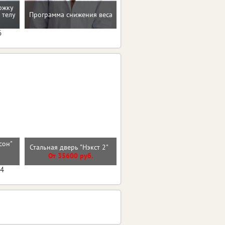
ржку
Рекомендации по
 телу
Программа снижения веса
коррекции веса
6
сон"
Стальная дверь "Нэкст 2"
Стальная дверь "Викинг"
)
От 35600 руб.
От 40800 руб.
04