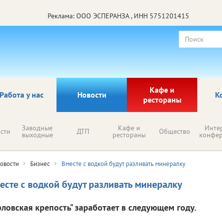
Реклама: ООО ЭСПЕРАНЗА , ИНН 5751201415
Кафе и
Работа у нас
Новости
К
рестораны
Заводные
Кафе и
Инте
сти
ДТП
Общество
выходные
рестораны
конфе
овости
Бизнес
Вместе с водкой будут разливать минералку
есте с водкой будут разливать минералку
рловская крепость" заработает в следующем году.