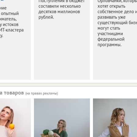
Поступления в бюджет
Орловчанки, котор
составили несколько
хотят открыть
ние
десятков миллионов
собственное дело 
л опытный
рублей.
развивать уже
иматель,
существующий бизн
у истоков
могут стать
ИТ-кластера
участницами
у.
федеральной
программы.
а товаров
(на правах рекламы)