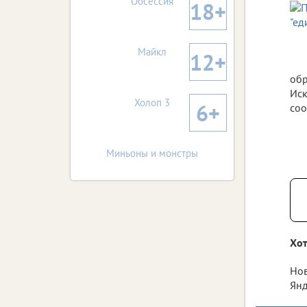
Обсессия
18+
Майкл
12+
обр
Иск
Холоп 3
6+
соо
Миньоны и монстры
Хот
Нов
Янд