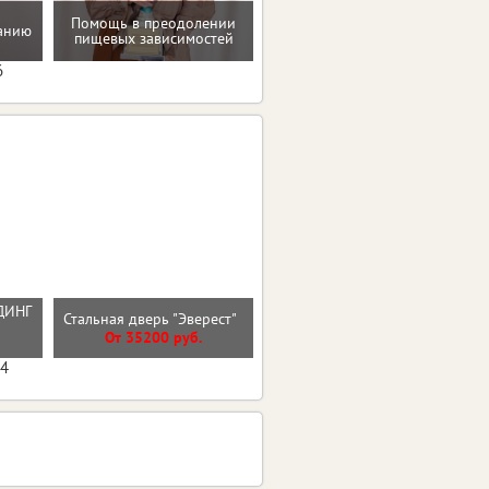
Мотивацию и поддержку
Помощь в преодолении
танию
на пути к здоровью и телу
пищевых зависимостей
мечты
6
ДИНГ
Стальная дверь "Гермес
Стальная дверь "Эверест"
Й
Нью"
От 35200 руб.
От 47300 руб.
04