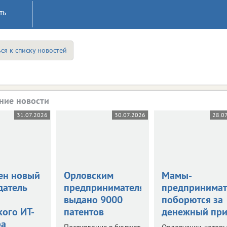
ть
ся к списку новостей
ние новости
31.07.2026
30.07.2026
28.0
ен новый
Орловским
Мамы-
датель
предпринимателям
предпринима
выдано 9000
поборются за
кого ИТ-
патентов
денежный при
ра