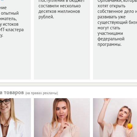
Поступления в бюджет
Орловчанки, котор
составили несколько
хотят открыть
ние
десятков миллионов
собственное дело 
л опытный
рублей.
развивать уже
иматель,
существующий бизн
у истоков
могут стать
ИТ-кластера
участницами
у.
федеральной
программы.
а товаров
(на правах рекламы)