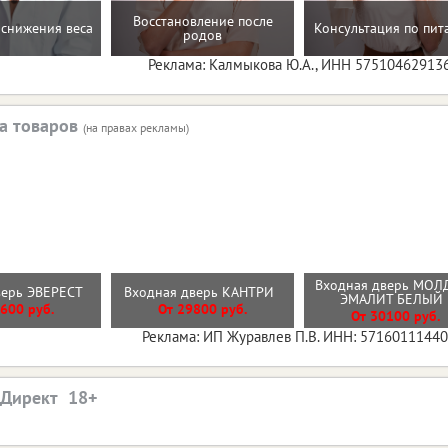
Восстановление после
снижения веса
Консультация по пи
родов
Реклама: Калмыкова Ю.А., ИНН 57510462913
а товаров
(на правах рекламы)
Входная дверь МОЛ
верь ЭВЕРЕСТ
Входная дверь КАНТРИ
ЭМАЛИТ БЕЛЫ
600 руб.
От 29800 руб.
От 30100 руб.
Реклама: ИП Журавлев П.В. ИНН: 5716011144
.Директ