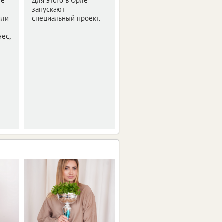
ые
Для этого в Орле
года.
запускают
или
специальный проект.
ес,