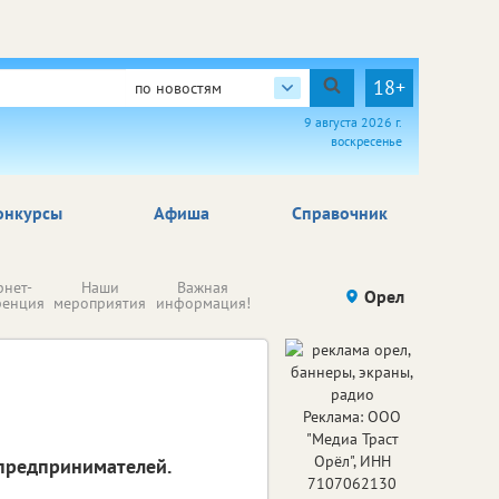
18+
по новостям
9 августа 2026 г.
воскресенье
онкурсы
Афиша
Справочник
Н
рнет-
Наши
Важная
Происшествия
Орел
Здоровье
комп
ренция
мероприятия
информация!
п
ре
Реклама: ООО
"Медиа Траст
Орёл", ИНН
 предпринимателей.
7107062130