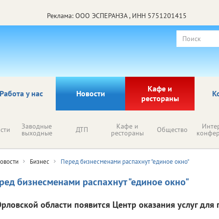
Реклама: ООО ЭСПЕРАНЗА , ИНН 5751201415
Кафе и
Работа у нас
Новости
К
рестораны
Заводные
Кафе и
Инте
сти
ДТП
Общество
выходные
рестораны
конфе
овости
Бизнес
Перед бизнесменами распахнут "единое окно"
ред бизнесменами распахнут "единое окно"
Орловской области появится Центр оказания услуг для