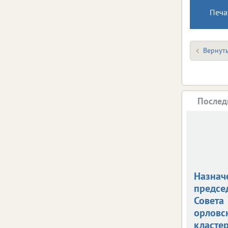
Печа
Вернуть
Послед
Назнач
предсе
Совета
орловс
класте