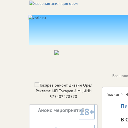
Все ново
Реклама: ИП Токарев А.М., ИНН
Главная
Н
575402478570
Пе
18+
Анонс мероприятий
В 