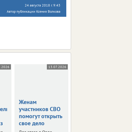
24 августа 2018 г. 9:43
Автор публикации Ксения Волкова
7.2026
13.07.2026
08.07.2026
Женам
В ЦФО снизился
тельницы
участников СВО
оборот малого
помогут открыть
бизнеса
з
свое дело
Финансовые итоги
первого квартала 2026