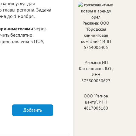
азания услуг для
о главы региона. Задача
на до 1 ноября.
Реклама: ООО
дпринимателями
через
"Городская
чить бесплатно.
клининговая
представлены в ЦОУ,
компания", ИНН
5754006405
Реклама: ИП
Костенников Я.О ,
ИНН
575300050627
ООО "Регион
центр", ИНН
4817003180
Добавить