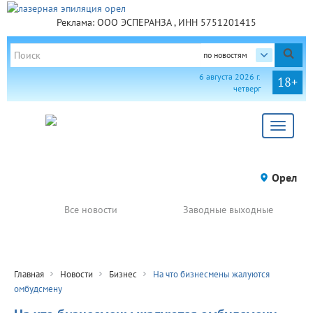
Реклама: ООО ЭСПЕРАНЗА , ИНН 5751201415
по новостям
6 августа 2026 г.
18+
четверг
Toggle
navigat
Орел
Все новости
Заводные выходные
Главная
Новости
Бизнес
На что бизнесмены жалуются
омбудсмену