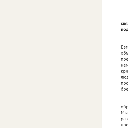
свя
по
Евг
объ
пре
нем
кри
люд
про
бре
обр
Мы 
раз
про