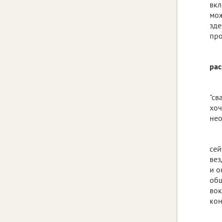
вкл
мож
зде
про
рас
"св
хоч
нео
сей
вез
и о
общ
вок
кон