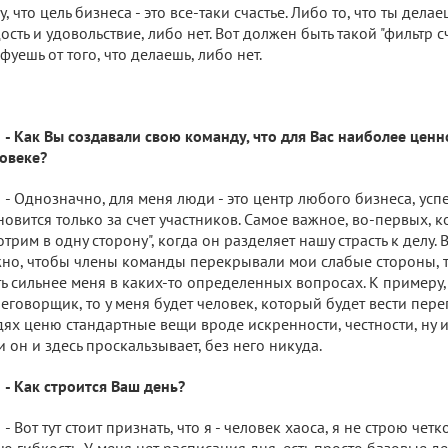
у, что цель бизнеса - это все-таки счастье. Либо то, что ты дела
ость и удовольствие, либо нет. Вот должен быть такой "фильтр сч
фуешь от того, что делаешь, либо нет.
- Как Вы создавали свою команду, что для Вас наиболее ценн
овеке?
- Однозначно, для меня люди - это центр любого бизнеса, ус
новится только за счет участников. Самое важное, во-первых, 
отрим в одну сторону", когда он разделяет нашу страсть к делу.
но, чтобы члены команды перекрывали мои слабые стороны, 
ь сильнее меня в каких-то определенных вопросах. К примеру,
еговорщик, то у меня будет человек, который будет вести перег
ях ценю стандартные вещи вроде искренности, честности, ну 
и он и здесь проскальзывает, без него никуда.
- Как строится Ваш день?
- Вот тут стоит признать, что я - человек хаоса, я не строю чет
ю гибкость. У меня нет расписания дня, есть просто базовые д