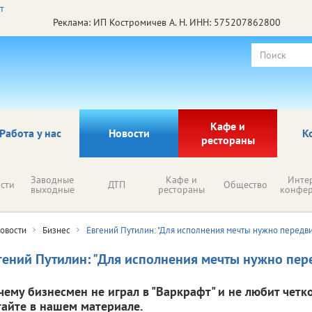
Реклама: ИП Костромичев А. Н. ИНН: 575207862800
Кафе и
Работа у нас
Новости
К
рестораны
Заводные
Кафе и
Инте
сти
ДТП
Общество
выходные
рестораны
конфе
овости
Бизнес
Евгений Путилин: "Для исполнения мечты нужно передви
гений Путилин: "Для исполнения мечты нужно пер
чему бизнесмен не играл в "Варкрафт" и не любит четк
тайте в нашем материале.