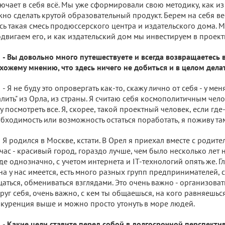
ючает в себя всё. Мы уже сформировали свою методику, как из
но сделать крутой образовательный продукт. Берем на себя ве
сь такая смесь продюссерского центра и издательского дома. 
двигаем его, и как издательский дом мы инвестируем в проект
- Вы довольно много путешествуете и всегда возвращаетесь 
хожему мнению, что здесь ничего не добиться и в целом дела
- Я не буду это опровергать как-то, скажу лично от себя - у м
алить" из Орла, из страны. Я считаю себя космополитичным чел
у посмотреть все. Я, скорее, такой проектный человек, если где
бходимость или возможность остаться поработать, я поживу та
Я родился в Москве, кстати. В Орел я приехал вместе с родите
час - красивый город, гораздо лучше, чем было несколько лет
де однозначно, с учетом интернета и IT-технологий опять же. Гл
на у нас имеется, есть много разных групп предпринимателей, 
аться, обмениваться взглядами. Это очень важно - организова
руг себя, очень важно, с кем ты общаешься, на кого равняешьс
куренция выше и можно просто утонуть в море людей.
- Какие цели ставите перед собой в долгосрочной перспекти