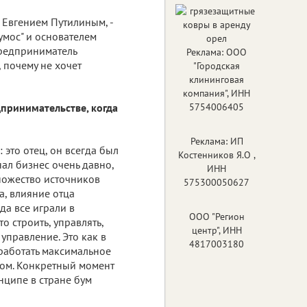
 Евгением Путилиным, -
умос" и основателем
Предприниматель
Реклама: ООО
 почему не хочет
"Городская
клининговая
компания", ИНН
дпринимательстве, когда
5754006405
Реклама: ИП
 это отец, он всегда был
Костенников Я.О ,
ал бизнес очень давно,
ИНН
множество источников
575300050627
а, влияние отца
гда все играли в
ООО "Регион
о строить, управлять,
центр", ИНН
управление. Это как в
4817003180
аработать максимальное
ром. Конкретный момент
нципе в стране бум