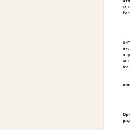
кот
Рам
инт
нес
пер
вос
луч
пр
Орл
род