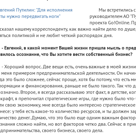
Мы встретились с
руководителем АО "П
проекта Go!Online. 
сказал нашему корреспонденту, как важно найти дело по душе,
яться политикой и не любит четкий распорядок дня.
- Евгений, в какой момент Вашей жизни пришла мысль о пре
вилось осознание, что Вы хотите вести собственный бизнес?
- Хороший вопрос. Две вещи есть, очень важные в моей жизни:
 меня примером предпринимательской деятельности. Он начин
да это было сложнее, сейчас проще, хотя бы потому, что есть 
ормации и финансирования, раньше не было такого. Так что д
означно. Второе, я всегда рассказываю этот факт, в детстве, ко
крафт, я препочитал стратегические игры, где нужно было что-т
ти свою экономику, мне всегда было интересно стратегическое 
несе: у тебя есть какое-то количество ресурсов, и ты должен з
ичество денег. Думаю, что это было еще одним важным факто
знания сложно найти, но вот факторов четко два. Сейчас в при
дпринимательства, своего бизнеса, своего дела.