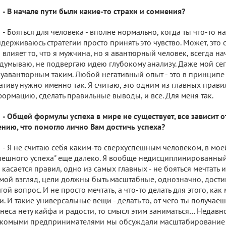
- В начале пути были какие-то страхи и сомнения?
- Бояться для человека - вполне нормально, когда ты что-то н
держиваюсь стратегии просто принять это чувство. Может, это 
 влияет то, что я мужчина, но я авантюрный человек, всегда н
думываю, не подвергаю идею глубокому анализу. Даже мой с
уавантюрным таким. Любой негативный опыт - это в принципе о
ативу нужно именно так. Я считаю, это одним из главных прави
ормацию, сделать правильные выводы, и все. Для меня так.
- Общей формулы успеха в мире не существует, все зависит о
нию, что помогло лично Вам достичь успеха?
- Я не считаю себя каким-то сверхуспешным человеком, в мое
пешного успеха" еще далеко. Я вообще недисциплинированный
 касается правил, одно из самых главных - не бояться мечтать и
мой взгляд, цели должны быть масштабные, однозначно, достиг
гой вопрос. И не просто мечтать, а что-то делать для этого, как
и. И такие универсальные вещи - делать то, от чего ты получаеш
неса нету кайфа и радости, то смысл этим заниматься… Недавно
комыми предпринимателями мы обсуждали масштабирование 