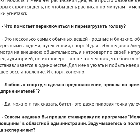
орых строится день, но чтобы день расписан по минутам - у мен
ки угнетают.
- Что помогает переключиться и перезагрузить голову?
- Это несколько самых обычных вещей - родные и близкие, о
ересными людьми, путешествия, спорт. Я для себя недавно Аме
мотря на внешнюю общительность, я интроверт по своей натуре
ед аудиторией, но интроверт - это не тот человек, что боится об
станавливается в одиночестве. Для меня уехать и побыть наеди
шее восстановление. И спорт, конечно.
- Любовь к спорту, я сделаю предположение, пришла во врем
едпринимателей"?
- Да, можно и так сказать, баттл - это даже пиковая точка увле
- Совсем недавно Вы прошли стажировку по программе "Мо
овщины" в областной администрации. Задумываетесь о полит
а эксперимент?