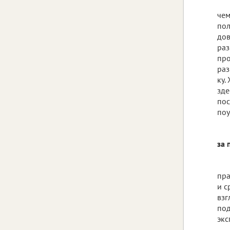
чем
пол
дов
раз
про
раз
ку.
зде
пос
поу
за 
пра
и с
взг
под
экс