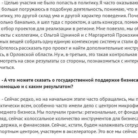
- Целью участия не было попасть в политику. Я часто оказыва
 больше погружаюсь в подобную деятельность, понимаю, что 
итику, это другой склад ума и другой характер поведения. Поч
ольно банально, я шел туда с проектом, а цель конкурса, поми
 отбор проектов для реализации в регионе. Мне повезло, мы 
екты с коллегами, с Ольгой Цуниной и с Маргаритой Прокохин
ных вещей собрать одну единую компексную систему и стали ф
 Хотелось рассказать про проект и найти дополнительные инст
сь, в Орловской области. Ну и, в-третьих, это такая контрольная
мотреть на свои результаты со стороны, познакомиться с инте
читься.
- А что можете сказать о государственной поддержке бизне
помощью и с каким результатом?
- Сейчас редко, но на начальном этапе часто обращались, мы 
ктически всем, особенно часто имели дело с центром микроф
реднего бизнеса. Мы получали гранты: региональные, от фонд
ляд, сейчас колоссальное количество инструментов для бизне
держка, и финансовая. Сейчас, кстати, будем налаживать сотр
портным центром, участвуем в акселераторе. Это все мы сейчас