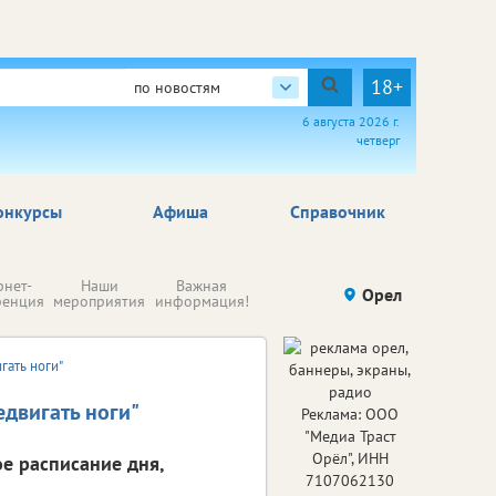
18+
по новостям
6 августа 2026 г.
четверг
онкурсы
Афиша
Справочник
Н
рнет-
Наши
Важная
Происшествия
Орел
Здоровье
комп
ренция
мероприятия
информация!
п
ре
гать ноги"
едвигать ноги"
Реклама: ООО
"Медиа Траст
Орёл", ИНН
ое расписание дня,
7107062130