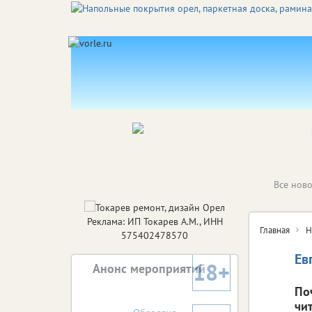
Все ново
Реклама: ИП Токарев А.М., ИНН
Главная
Н
575402478570
Ев
18+
Анонс мероприятий
По
чи