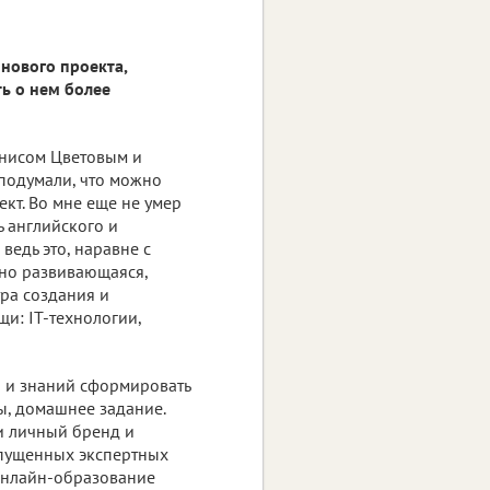
 нового проекта,
ть о нем более
Денисом Цветовым и
 подумали, что можно
кт. Во мне еще не умер
ь английского и
ведь это, наравне с
ьно развивающаяся,
тра создания и
и: IT-технологии,
и и знаний сформировать
ы, домашнее задание.
 и личный бренд и
апущенных экспертных
 онлайн-образование