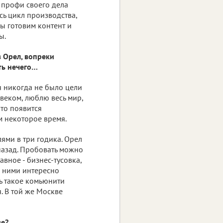
 профи своего дела
сь цикл производства,
Мы готовим контент и
ы.
в Орел, вопреки
ть нечего…
еня никогда не было цели
овеком, люблю весь мир,
-то появится
м некоторое время.
лями в три годика. Орел
 назад. Пробовать можно
авное - бизнес-тусовка,
с ними интересно
ть такое комьюнити
я. В той же Москве
ве?