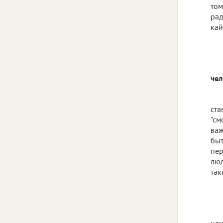
том
рад
кай
чел
ста
"см
важ
быт
пер
люд
так
цен