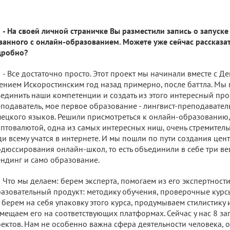
- На своей личной страничке Вы разместили запись о запуске
занного с онлайн-образованием. Можете уже сейчас рассказа
дробно?
- Все достаточно просто. Этот проект мы начинали вместе с 
ением Искоростинским год назад примерно, после баттла. Мы
единить наши компетенции и создать из этого интересный прое
подаватель, мое первое образование - лингвист-преподавател
ецкого языков. Решили присмотреться к онлайн-образованию, 
птовалютой, одна из самых интересных ниш, очень стремител
и всему учатся в интернете. И мы пошли по пути создания цен
дюссирования онлайн-школ, то есть объединили в себе три вещ
ндинг и само образование.
Что мы делаем: берем эксперта, помогаем из его экспертност
азовательный продукт: методику обучения, проверочные курс
берем на себя упаковку этого курса, продумываем стилистику
мещаем его на соответствующих платформах. Сейчас у нас 8 з
ектов. Нам не особенно важна сфера деятельности человека,