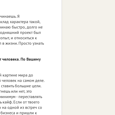
ачинаешь. Я
склад характера такой,
ачинаю быстро, долго не
егодняшний проект был
пыт, и относиться к
л в жизни. Просто узнать
т человека. По Вашему
й картине мира до
 человек на самом деле.
 ставить большие цели.
нешь или нет, это
 минимум - переставлять
ь кайф. Если от твоего
 на одной из встреч со
бизнеса и пришли к