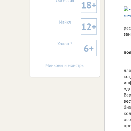
Обсессия
18+
Майкл
12+
рас
зан
Холоп 3
6+
поя
Миньоны и монстры
для
ког
инф
одн
Вар
вес
биз
кол
осо
пре