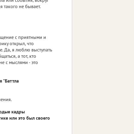
я такого не бывает.
бщение с приятными и
рику открыл, что
. Да, я люблю выступать
щаться, а тот, кто
не с мыслями - это
я "Баттла
чения.
лодые кадры
ике или это был своего