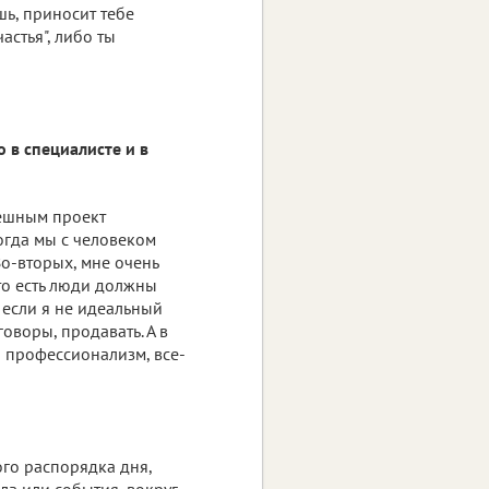
ешь, приносит тебе
астья", либо ты
о в специалисте и в
пешным проект
когда мы с человеком
 Во-вторых, мне очень
то есть люди должны
 если я не идеальный
оворы, продавать. А в
и профессионализм, все-
кого распорядка дня,
ела или события, вокруг