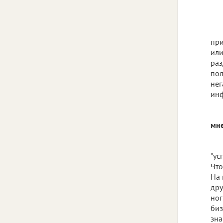
при
или
раз
пол
нег
инф
мне
"ус
Что
На 
дру
ног
биз
зна