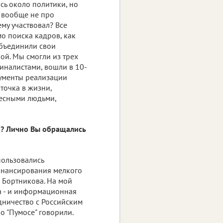
юсь около политики, но
я вообще не про
ему участвовал? Все
мо поиска кадров, как
объединили свои
ой. Мы смогли из трех
иналистами, вошли в 10-
рументы реализации
 точка в жизни,
ресными людьми,
са? Лично Вы обращались
пользовались
инансирования мелкого
а Бортникова. На мой
са - и информационная
удничество с Российским
 о "Пумосе" говорили.