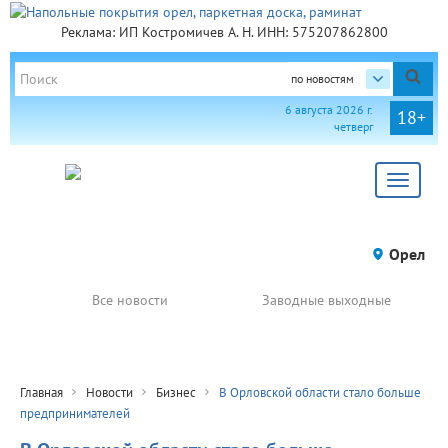
Реклама: ИП Костромичев А. Н. ИНН: 575207862800
по новостям
6 августа 2026 г.
18+
четверг
Toggle
navigat
Орел
Все новости
Заводные выходные
Главная
Новости
Бизнес
В Орловской области стало больше
предпринимателей