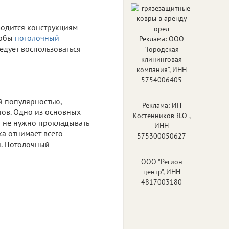
водится конструкциям
тобы
потолочный
Реклама: ООО
ледует воспользоваться
"Городская
клининговая
компания", ИНН
5754006405
й популярностью,
Реклама: ИП
тов. Одно из основных
Костенников Я.О ,
о не нужно прокладывать
ИНН
ка отнимает всего
575300050627
и. Потолочный
ООО "Регион
центр", ИНН
4817003180