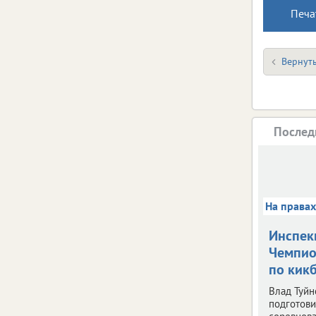
Печа
Вернуть
Послед
На права
Инспек
Чемпио
по кик
Влад Туйн
подготови