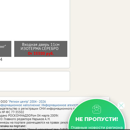
Входная дверь 11см
инг"
Стальная дверь "Лира"
ИЗОТЕРМА СЕРЕБРО
От 32000 руб.
От 35500 руб.
04
 ООО
"Регион центр" 2004 - 2026
нформационное наполнение: Информационное агентство vRossii.ru
видетельство о регистрации СМИ информационного агентства vRossii.ru
А № ФС 77‑35502
ыдано РОСКОМНАДЗОРом 04 марта 2009г.
НЕ ПРОПУСТИ!
 О. Главного редактора Нарыков А. Н.
аннеры на портале размещаются на правах рекламы.
еклама на портале:
Главные новости региона
екламное агентство "Умный маркетинг" тел. 7-910-267-70-40,