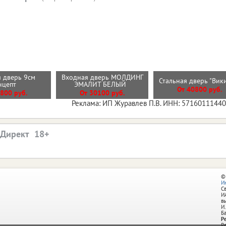
 дверь 9см
Входная дверь МОЛДИНГ
Стальная дверь "Вик
нцепт
ЭМАЛИТ БЕЛЫЙ
От 40800 руб.
800 руб.
От 30100 руб.
Реклама: ИП Журавлев П.В. ИНН: 5716011144
.Директ
©
И
С
И
в
И.
Б
Р
Р