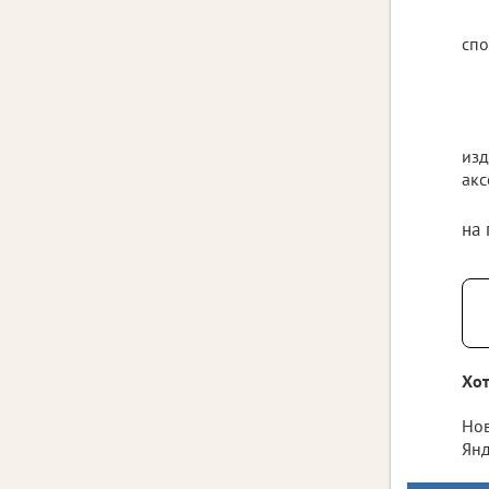
спо
изд
акс
на
Хот
Нов
Янд