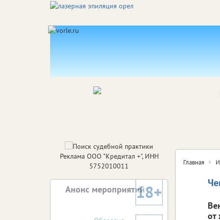
Реклама ООО "Кредитал +", ИНН
Главная
И
5752010011
Че
18+
Анонс мероприятий
Ве
от