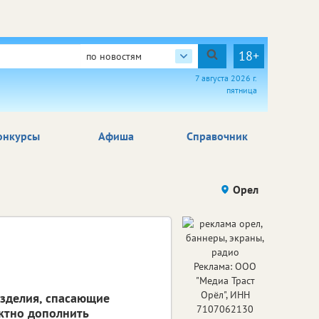
18+
по новостям
7 августа 2026 г.
пятница
онкурсы
Афиша
Справочник
Орел
Реклама: ООО
"Медиа Траст
Орёл", ИНН
изделия, спасающие
7107062130
ктно дополнить