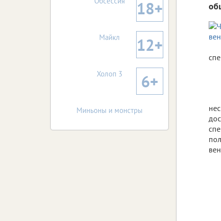
Обсессия
18+
об
Майкл
12+
спе
Холоп 3
6+
нес
Миньоны и монстры
дос
спе
пол
вен