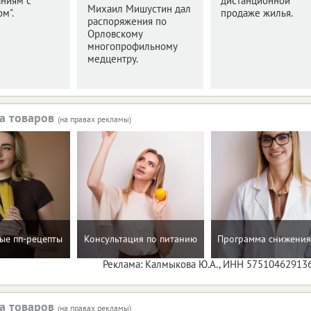
аниям с
дистанционной
Михаил Мишустин дал
м".
продаже жилья.
распоряжения по
Орловскому
многопрофильному
медцентру.
а товаров
(на правах рекламы)
ые пп-рецепты
Консультация по питанию
Программа снижения
Реклама: Калмыкова Ю.А., ИНН 57510462913
а товаров
(на правах рекламы)