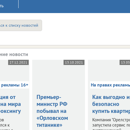
ть
ся к списку новостей
ние новости
27.12.2021
13.10.2021
13.0
х рекламы 16+
На правах реклам
ция от
Премьер-
Как выгодно и
на мира
министр РФ
безопасно
боксингу
побывал на
купить кварти
«Орловском
ов
Компания "Орелстр
титанике»
лся к
запустила сервис п