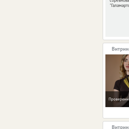
соревнов
"Галамарто
Витрин
Проверенн
Витрин