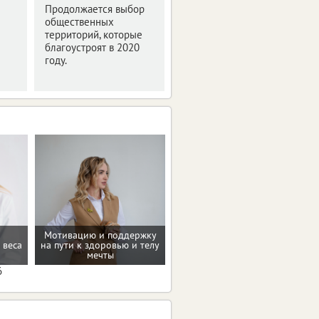
2019"
Продолжается выбор
общественных
Мероприятие было
территорий, которые
посвящено деловой
благоустроят в 2020
программе и этапам
году.
подготовки фестиваля
интернет-технологий.
Мотивацию и поддержку
Помощь в преодолении
 веса
на пути к здоровью и телу
пищевых зависимостей
мечты
6