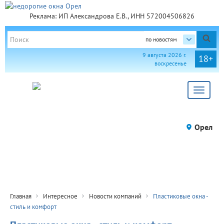
Реклама: ИП Александрова Е.В., ИНН 572004506826
по новостям
9 августа 2026 г.
18+
воскресенье
Toggle
navigat
Орел
Главная
Интересное
Новости компаний
Пластиковые окна -
стиль и комфорт