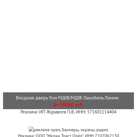
Входная дверь 9см МДФ/МДФ Лакобель Линии
От 30000 руб.
Реклама: ИП Журавлев П.В. ИНН: 571601114404
Реклама: ООО "Медиа Траст Орёл", ИНН 7107062130