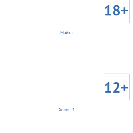
18+
Майкл
12+
Холоп 3