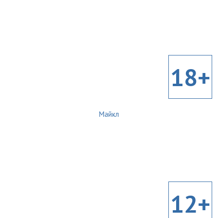
18+
Майкл
12+