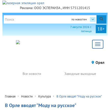
Реклама: ООО ЭСПЕРАНЗА , ИНН 5751201415
по новостям
7 августа 2026 г.
18+
пятница
Toggle
navigat
Орел
Все новости
Заводные выходные
Главная
Новости
Культура
В Орле вводят "Моду на русское"
В Орле вводят "Моду на русское"