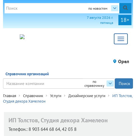
по новостям
7 августа 2026 г.
18+
пятница
Toggle
navigat
Орел
Справочник организаций
по
справочнику
Главная
Справочник
Услуги
Дизайнерские услуги
ИП Толстов,
Студия декора Хамелеон
ИП Толстов, Студия декора Хамелеон
Телефон.:
8 903 644 68 64, 42 03 8