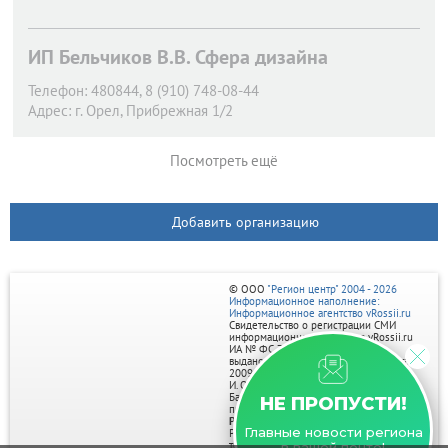
ИП Бельчиков В.В. Сфера дизайна
Телефон:
480844, 8 (910) 748-08-44
Адрес:
г. Орел,
Прибрежная 1/2
Посмотреть ещё
Добавить организацию
© ООО
"Регион центр" 2004 - 2026
Информационное наполнение:
Информационное агентство vRossii.ru
Свидетельство о регистрации СМИ
информационного агентства vRossii.ru
ИА № ФС 77‑35502
выдано РОСКОМНАДЗОРом 04 марта
2009г.
И. О. Главного редактора Нарыков А. Н.
Баннеры на портале размещаются на
НЕ ПРОПУСТИ!
правах рекламы.
Реклама на портале:
Главные новости региона
Рекламное агентство "Умный маркетинг"
тел. 7-910-267-70-40,
в вашей почте!