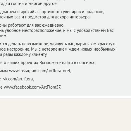
садки гостей и многое другое
длагаем широкий ассортимент сувениров и подарков,
точных ваз и предметов для декора интерьера.
оны работают для вас ежедневно.
нь удобное месторасположение, и мы с удовольствием Вас
тим.
тся делать невозможное, удивлять вас, дарить вам красоту и
ное настроение. Мы с нетерпением ждем новых необычных
и рады каждому клиенту.
е о наших проектах Вы можете найти в соцсетях:
амм www.instagram.com/artflora_orel,
 vk.com/art_flora,
е www.facebook.com/ArtFlora57.