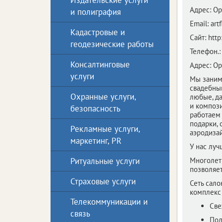
Издательские услуги
Адрес:
Ор
и полиграфия
Email:
art
Кадастровые и
Сайт:
http
геодезические работы
Телефон.:
Консалтинговые
Адрес:
Ор
услуги
Мы заним
свадебны
Охранные услуги,
любые, д
и композ
безопасность
работаем
подарки, 
Рекламные услуги,
аэродизай
маркетинг, PR
У нас луч
Ритуальные услуги
Многолет
позволяе
Страховые услуги
Сеть сал
комплекс 
Телекоммуникации и
Све
связь
Под