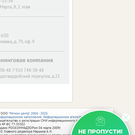
7-35-34
 Марта, 8, 1 этаж
4-630
пивака, д. 79, оф. 9
ининговая компания
-38-48 7 910 748-38-48
догвардейский переулок, д.21
 ООО
"Регион центр" 2004 - 2026
нформационное наполнение: Информационное агентство vRossii.ru
видетельство о регистрации СМИ информационного агентства vRossii.ru
А № ФС 77‑35502
ыдано РОСКОМНАДЗОРом 04 марта 2009г.
НЕ ПРОПУСТИ!
 О. Главного редактора Нарыков А. Н.