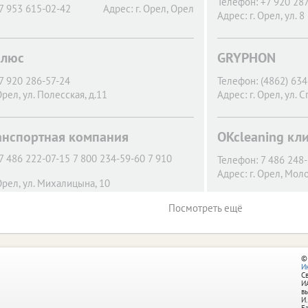
Телефон:
+7 920 28
7 953 615-02-42
Адрес:
г. Орел,
Орел
Адрес:
г. Орел,
ул. 8
Плюс
GRYPHON
7 920 286-57-24
Телефон:
(4862) 63
Орел,
ул. Полесская, д.11
Адрес:
г. Орел,
ул. С
ранспортная компания
OKcleaning кл
7 486 222-07-15 7 800 234-59-60 7 910
Телефон:
7 486 248
8
Адрес:
г. Орел,
Моло
Орел,
ул. Михалицына, 10
Посмотреть ещё
©
И
С
И
в
И.