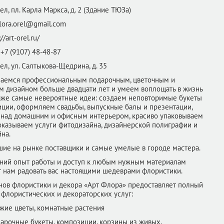
ел,
пл. Карла Маркса, д. 2 (Здание ТЮЗа)
flora.orel@gmail.com
://art-orel.ru/
+7 (9107) 48-48-87
ел,
ул. Салтыкова-Щедрина, д. 35
аемся профессиональным подарочным, цветочным и
м дизайном больше двадцати лет и умеем воплощать в жизнь
аже самые невероятные идеи: создаем неповторимые букеты
иции, оформляем свадьбы, выпускные балы и презентации,
 над домашним и офисным интерьером, красиво упаковываем
оказываем услуги фитодизайна, дизайнерской полиграфии и
на.
шие на рынке поставщики и самые умелые в городе мастера.
ний опыт работы и доступ к любым нужным материалам
т нам радовать вас настоящими шедеврами флористики.
онов флористики и декора «Арт Флора» предоставляет полный
флористических и декораторских услуг:
жие цветы, комнатные растения
арочные букеты, композиции, корзины из живых,