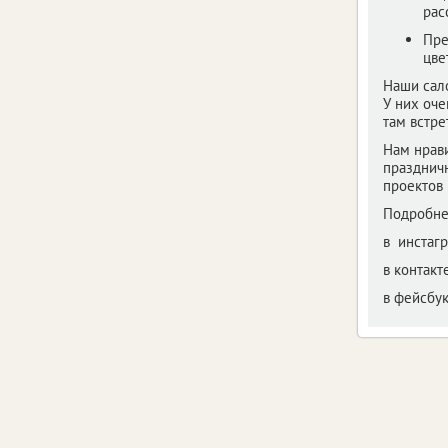
рас
Пре
цве
Наши сал
У них оче
там встре
Нам нрави
празднич
проектов 
Подробне
в инстагр
в контакте
в фейсбук