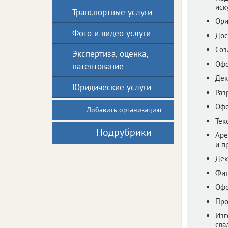
иск
Транспортные услуги
Ори
Фото и видео услуги
Дос
Соз
Экспертиза, оценка,
Офо
патентование
Дек
Юридические услуги
Раз
Офо
Добавить организацию
Тек
Подрубрики
Аре
и п
Дек
Фит
Офо
Про
Изг
сва