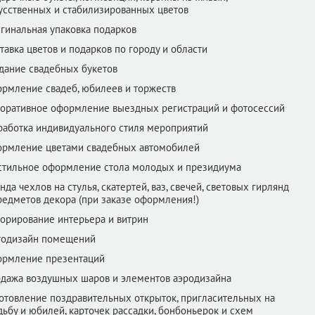
усственных и стабилизированных цветов
гинальная упаковка подарков
тавка цветов и подарков по городу и области
дание свадебных букетов
рмление свадеб, юбилеев и торжеств
оративное оформление выездных регистраций и фотосессий
работка индивидуального стиля мероприятий
рмление цветами свадебных автомобилей
стильное оформление стола молодых и президиума
нда чехлов на стулья, скатертей, ваз, свечей, световых гирлянд
редметов декора (при заказе оформления!)
орирование интерьера и витрин
одизайн помещений
рмление презентаций
дажа воздушных шаров и элементов аэродизайна
отовление поздравительных открыток, пригласительных на
дьбу и юбилей, карточек рассадки, бонбоньерок и схем