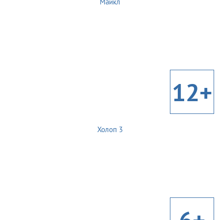
Майкл
12+
Холоп 3
6+