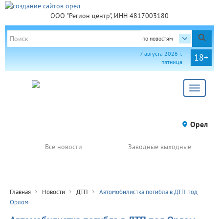
ООО "Регион центр", ИНН 4817003180
по новостям
7 августа 2026 г.
18+
пятница
Toggle
navigat
Орел
Все новости
Заводные выходные
Главная
Новости
ДТП
Автомобилистка погибла в ДТП под
Орлом