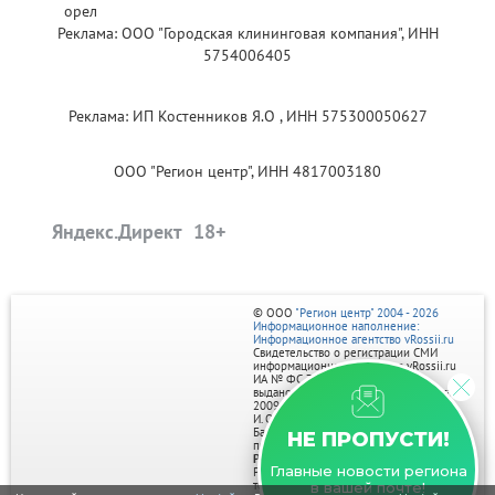
Реклама: ООО "Городская клининговая компания", ИНН
5754006405
Реклама: ИП Костенников Я.О , ИНН 575300050627
ООО "Регион центр", ИНН 4817003180
Яндекс.Директ
© ООО
"Регион центр" 2004 - 2026
Информационное наполнение:
Информационное агентство vRossii.ru
Свидетельство о регистрации СМИ
информационного агентства vRossii.ru
ИА № ФС 77‑35502
выдано РОСКОМНАДЗОРом 04 марта
2009г.
И. О. Главного редактора Нарыков А. Н.
Баннеры на портале размещаются на
НЕ ПРОПУСТИ!
правах рекламы.
Реклама на портале:
Главные новости региона
Рекламное агентство "Умный маркетинг"
тел. 7-910-267-70-40,
в вашей почте!