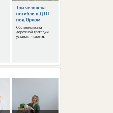
Три человека
Под Орлом
погибли в ДТП
легковушка
под Орлом
влетела в столб
Обстоятельства
Водитель выжил,
дорожной трагедии
пассажир – нет.
устанавливаются.
.