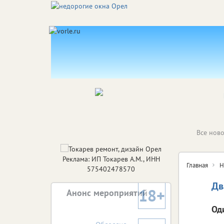
Все ново
Реклама: ИП Токарев А.М., ИНН
Главная
Н
575402478570
Дв
18+
Анонс мероприятий
Од