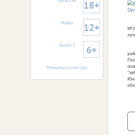
Обсессия
18+
Майкл
12+
№2 
лет
Холоп 3
6+
рай
Пос
она
Миньоны и монстры
"зе
Юна
обо