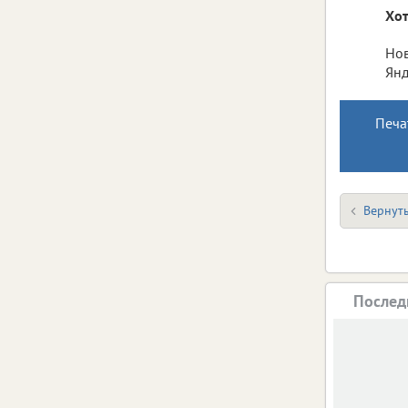
Хот
Нов
Янд
Печа
Вернуть
Послед