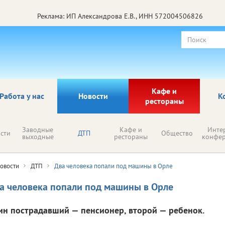
Реклама: ИП Александрова Е.В., ИНН 572004506826
Кафе и
Работа у нас
Новости
К
рестораны
Заводные
Кафе и
Инте
сти
ДТП
Общество
выходные
рестораны
конфе
овости
ДТП
Два человека попали под машины в Орле
а человека попали под машины в Орле
ин пострадавший — пенсионер, второй — ребенок.