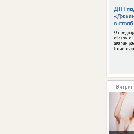
ДТП по
«Джили
в столб
О предва
обстоятел
аварии ра
Госавтоин
Витрин