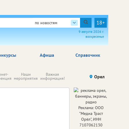
18+
по новостям
9 августа 2026 г.
воскресенье
онкурсы
Афиша
Справочник
Н
рнет-
Наши
Важная
Происшествия
Орел
Здоровье
комп
ренция
мероприятия
информация!
п
ре
Реклама: ООО
"Медиа Траст
Орёл", ИНН
7107062130