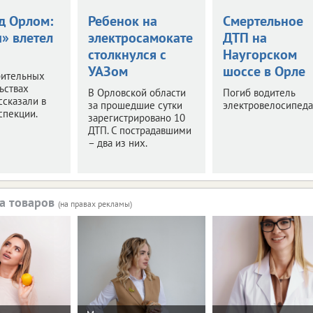
д Орлом:
Ребенок на
Смертельное
» влетел
электросамокате
ДТП на
столкнулся с
Наугорском
УАЗом
шоссе в Орле
рительных
ьствах
В Орловской области
Погиб водитель
ссказали в
за прошедшие сутки
электровелосипеда
спекции.
зарегистрировано 10
ДТП. С пострадавшими
– два из них.
а товаров
(на правах рекламы)