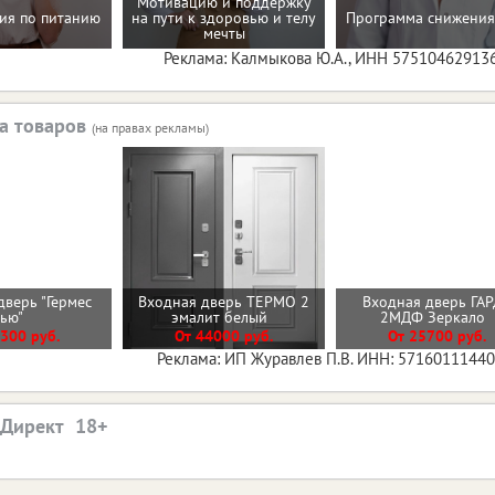
Мотивацию и поддержку
ия по питанию
на пути к здоровью и телу
Программа снижения
мечты
Реклама: Калмыкова Ю.А., ИНН 57510462913
а товаров
(на правах рекламы)
дверь "Гермес
Входная дверь ТЕРМО 2
Входная дверь ГА
Нью"
эмалит белый
2МДФ Зеркало
300 руб.
От 44000 руб.
От 25700 руб.
Реклама: ИП Журавлев П.В. ИНН: 5716011144
.Директ