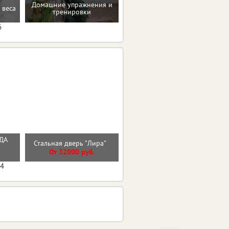
Домашние упражнения и
 веса
Проверенные пп-рецепты
тренировки
6
РДА
Стальная дверь Арктика с
Стальная дверь "Лира"
окном
От 32000 руб.
От 56100 руб.
04