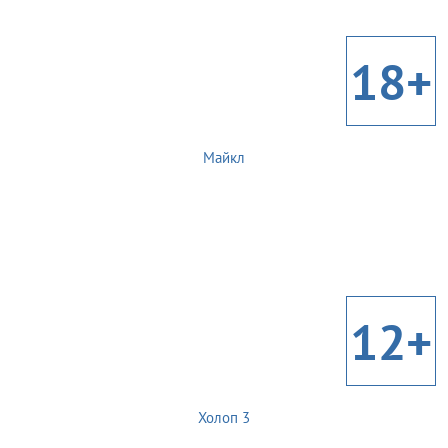
18+
Майкл
12+
Холоп 3