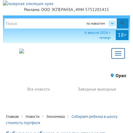
Реклама: ООО ЭСПЕРАНЗА , ИНН 5751201415
по новостям
6 августа 2026 г.
18+
четверг
Toggle
navigat
Орел
Все новости
Заводные выходные
Главная
Новости
Экономика
Собираем ребенка в школу:
стоимость портфеля