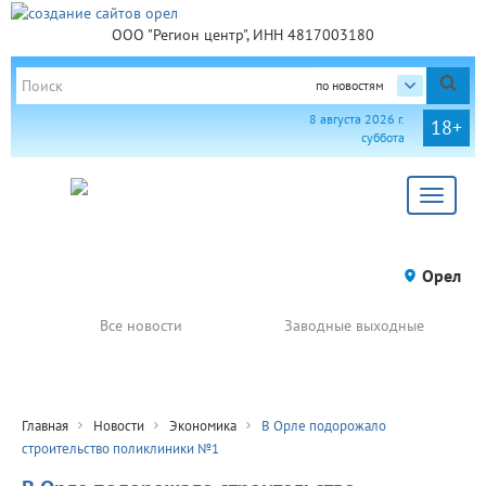
ООО "Регион центр", ИНН 4817003180
по новостям
8 августа 2026 г.
18+
суббота
Toggle
navigat
Орел
Все новости
Заводные выходные
Главная
Новости
Экономика
В Орле подорожало
строительство поликлиники №1