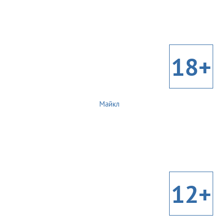
18+
Майкл
12+