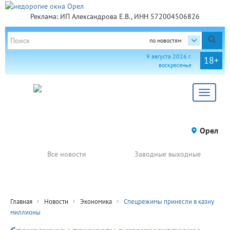
Реклама: ИП Александрова Е.В., ИНН 572004506826
по новостям
9 августа 2026 г.
18+
воскресенье
Toggle
navigat
Орел
Все новости
Заводные выходные
Главная
Новости
Экономика
Спецрежимы принесли в казну
миллионы