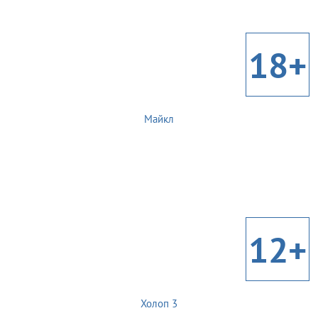
18+
Майкл
12+
Холоп 3