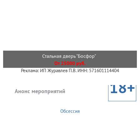
Стальная дверь "Босфор"
От 25000 руб.
Реклама: ИП Журавлев П.В. ИНН: 571601114404
18+
Анонс мероприятий
Обсессия