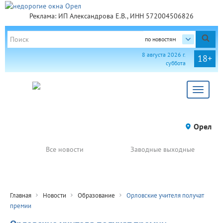
Реклама: ИП Александрова Е.В., ИНН 572004506826
по новостям
8 августа 2026 г.
18+
суббота
Toggle
navigat
Орел
Все новости
Заводные выходные
Главная
Новости
Образование
Орловские учителя получат
премии