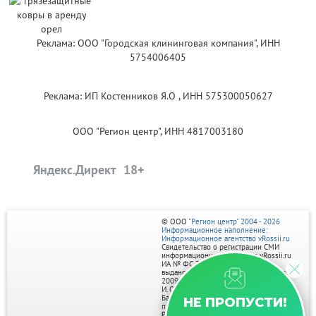
Реклама: ООО "Городская клининговая компания", ИНН
5754006405
Реклама: ИП Костенников Я.О , ИНН 575300050627
ООО "Регион центр", ИНН 4817003180
Яндекс.Директ
© ООО
"Регион центр" 2004 - 2026
Информационное наполнение:
Информационное агентство vRossii.ru
Свидетельство о регистрации СМИ
информационного агентства vRossii.ru
ИА № ФС 77‑35502
выдано РОСКОМНАДЗОРом 04 марта
2009г.
И. О. Главного редактора Нарыков А. Н.
Баннеры на портале размещаются на
НЕ ПРОПУСТИ!
правах рекламы.
Реклама на портале: