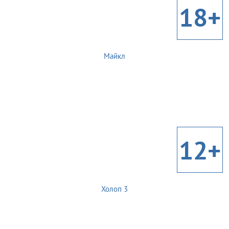
18+
Майкл
12+
Холоп 3