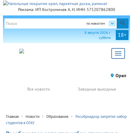
Реклама: ИП Костромичев А. Н. ИНН: 575207862800
по новостям
8 августа 2026 г.
18+
суббота
Toggle
navigat
Орел
Все новости
Заводные выходные
Главная
Новости
Образование
Рособрнадзор запретил набор
студентов в ОГАУ