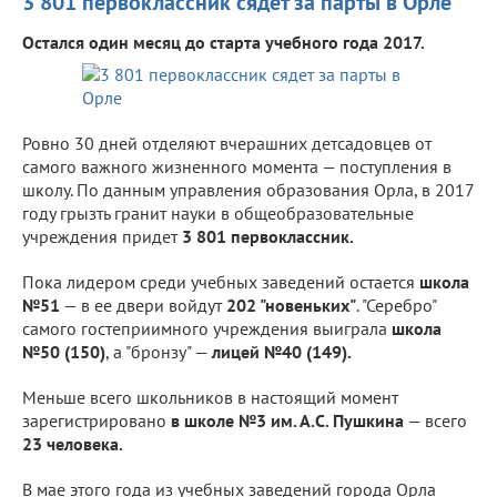
3 801 первоклассник сядет за парты в Орле
Остался один месяц до старта учебного года 2017.
Ровно 30 дней отделяют вчерашних детсадовцев от
самого важного жизненного момента — поступления в
школу. По данным управления образования Орла, в 2017
году грызть гранит науки в общеобразовательные
учреждения придет
3 801 первоклассник.
Пока лидером среди учебных заведений остается
школа
№51
— в ее двери войдут
202 "новеньких"
. "Серебро"
самого гостеприимного учреждения выиграла
школа
№50 (150)
, а "бронзу" —
лицей №40 (149).
Меньше всего школьников в настоящий момент
зарегистрировано
в школе №3 им. А.С. Пушкина
— всего
23 человека.
В мае этого года из учебных заведений города Орла