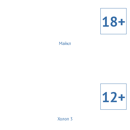
18+
Майкл
12+
Холоп 3