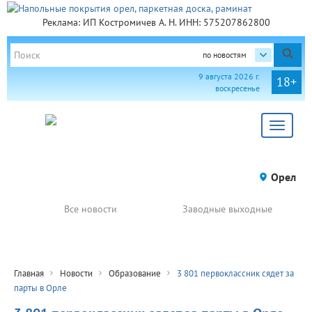
Реклама: ИП Костромичев А. Н. ИНН: 575207862800
по новостям
9 августа 2026 г.
18+
воскресенье
Toggle
navigat
Орел
Все новости
Заводные выходные
Главная
Новости
Образование
3 801 первоклассник сядет за
парты в Орле