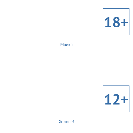
18+
Майкл
12+
Холоп 3