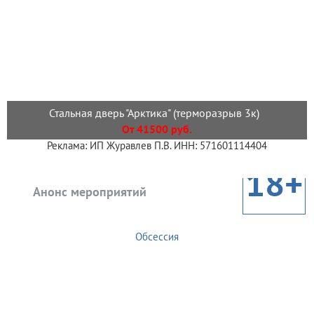
Стальная дверь "Арктика" (терморазрыв 3к)
От 41500 руб.
Реклама: ИП Журавлев П.В. ИНН: 571601114404
18+
Анонс мероприятий
Обсессия