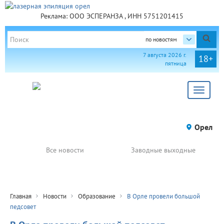
Реклама: ООО ЭСПЕРАНЗА , ИНН 5751201415
по новостям
7 августа 2026 г.
18+
пятница
Toggle
navigat
Орел
Все новости
Заводные выходные
Главная
Новости
Образование
В Орле провели большой
педсовет