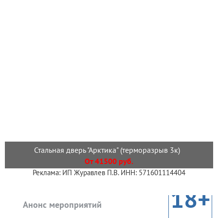
Стальная дверь "Арктика" (терморазрыв 3к)
От 41500 руб.
Реклама: ИП Журавлев П.В. ИНН: 571601114404
18+
Анонс мероприятий