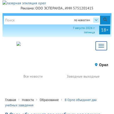
Реклама: ООО ЭСПЕРАНЗА , ИНН 5751201415
по новостям
7 августа 2026 г.
18+
пятница
Toggle
navigat
Орел
Все новости
Заводные выходные
Главная
Новости
Образование
В Орле объединят два
учебных заведения