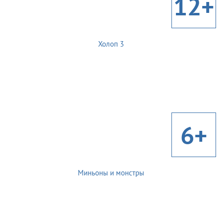
12+
Холоп 3
6+
Миньоны и монстры