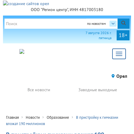
ООО "Регион центр", ИНН 4817003180
по новостям
7 августа 2026 г.
18+
пятница
Toggle
navigat
Орел
Все новости
Заводные выходные
Главная
Новости
Образование
В пристройку к гимназии
вложат 190 миллионов