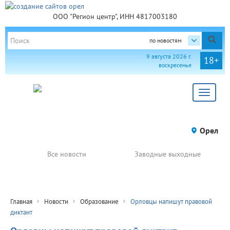
ООО "Регион центр", ИНН 4817003180
по новостям
9 августа 2026 г.
18+
воскресенье
Toggle
navigat
Орел
Все новости
Заводные выходные
Главная
Новости
Образование
Орловцы напишут правовой
диктант