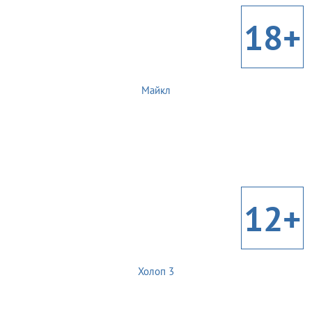
18+
Майкл
12+
Холоп 3