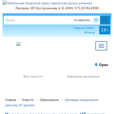
Реклама: ИП Костромичев А. Н. ИНН: 575207862800
по новостям
7 августа 2026 г.
18+
пятница
Toggle
navigat
Орел
Все новости
Заводные выходные
Главная
Новости
Образование
Орловцам предложили
написать ИТ-диктант