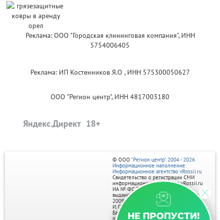
Реклама: ООО "Городская клининговая компания", ИНН
5754006405
Реклама: ИП Костенников Я.О , ИНН 575300050627
ООО "Регион центр", ИНН 4817003180
Яндекс.Директ
© ООО
"Регион центр" 2004 - 2026
Информационное наполнение:
Информационное агентство vRossii.ru
Свидетельство о регистрации СМИ
информационного агентства vRossii.ru
ИА № ФС 77‑35502
выдано РОСКОМНАДЗОРом 04 марта
2009г.
И. О. Главного редактора Нарыков А. Н.
Баннеры на портале размещаются на
НЕ ПРОПУСТИ!
правах рекламы.