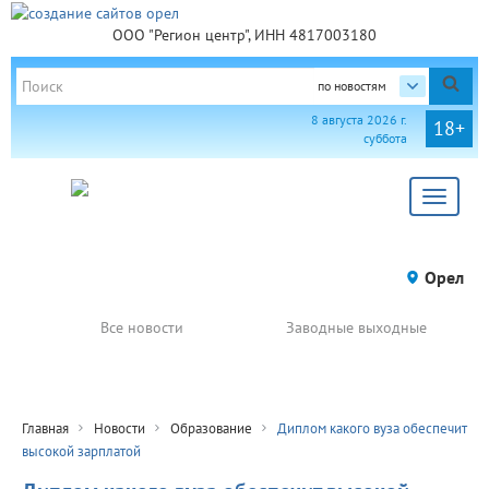
ООО "Регион центр", ИНН 4817003180
по новостям
8 августа 2026 г.
18+
суббота
Toggle
navigat
Орел
Все новости
Заводные выходные
Главная
Новости
Образование
Диплом какого вуза обеспечит
высокой зарплатой