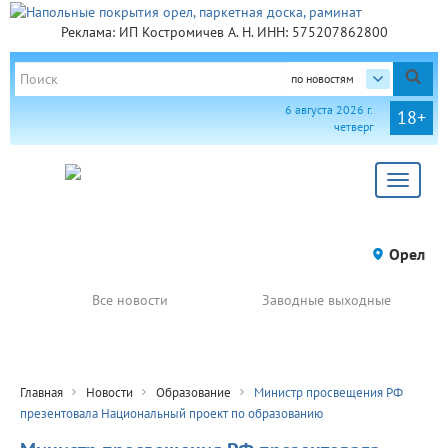
Реклама: ИП Костромичев А. Н. ИНН: 575207862800
по новостям
6 августа 2026 г.
18+
четверг
Toggle
navigat
Орел
Все новости
Заводные выходные
Главная
Новости
Образование
Министр просвещения РФ
презентовала Национальный проект по образованию