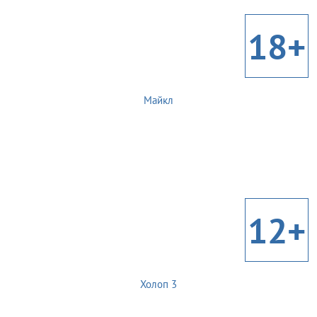
18+
Майкл
12+
Холоп 3