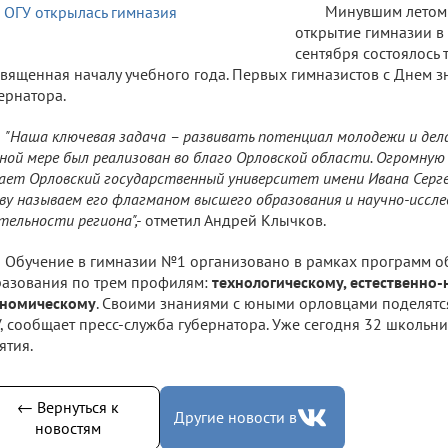
Минувшим летом
открытие гимназии в О
сентября состоялось 
вященная началу учебного года. Первых гимназистов с Днем 
ернатора.
"Наша ключевая задача – развивать потенциал молодежи и дела
ной мере был реализован во благо Орловской области. Огромную
ает Орловский государственный университет имени Ивана Сергее
ву называем его флагманом высшего образования и научно-иссл
тельности региона",-
отметил Андрей Клычков.
Обучение в гимназии №1 организовано в рамках программ о
азования по трем профилям:
технологическому, естественно-
ономическому
. Своими знаниями с юными орловцами поделятс
, сообщает пресс-служба губернатора. Уже сегодня 32 школьн
ятия.
← Вернуться к
Другие новости в
новостям