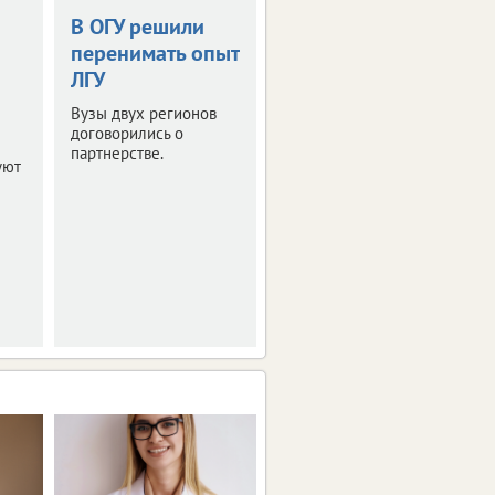
В ОГУ решили
Правила приема
перенимать опыт
в 10-й класс: что
ЛГУ
нужно знать
Вузы двух регионов
Минпросвещения
договорились о
России разъяснило
партнерстве.
порядок зачисления и
уют
основания для отказа.