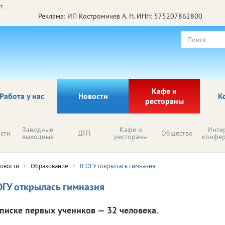
Реклама: ИП Костромичев А. Н. ИНН: 575207862800
Кафе и
Работа у нас
Новости
К
рестораны
Заводные
Кафе и
Инте
сти
ДТП
Общество
выходные
рестораны
конфе
овости
Образование
В ОГУ открылась гимназия
ОГУ открылась гимназия
списке первых учеников — 32 человека.