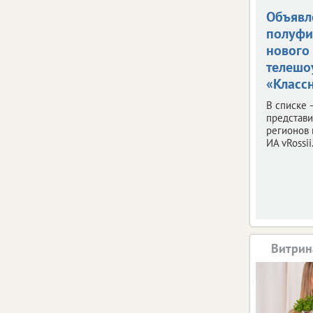
Объявл
полуфи
нового
телешо
«Классн
В списке 
представ
регионов 
ИА vRossii.
Витрин