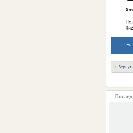
Хот
Нов
Янд
Печа
Вернуть
Послед