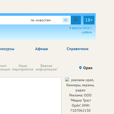
18+
по новостям
8 августа 2026 г.
суббота
онкурсы
Афиша
Справочник
Н
рнет-
Наши
Важная
Происшествия
Орел
Здоровье
комп
ренция
мероприятия
информация!
п
ре
Реклама: ООО
"Медиа Траст
Орёл", ИНН
7107062130