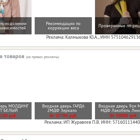
 преодолении
Рекомендации по
Проверенные пп-рец
зависимостей
коррекции веса
Реклама: Калмыкова Ю.А., ИНН 57510462913
а товаров
(на правах рекламы)
верь МОЛДИНГ
Входная дверь ГАРДА
Входная дверь 9см 
ИТ БЕЛЫЙ
2МДФ Зеркало
МДФ Лакобель Ли
100 руб.
От 25700 руб.
От 30000 руб.
Реклама: ИП Журавлев П.В. ИНН: 5716011144