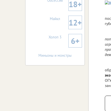
Обсессия
18+
пос
Майкл
12+
губ
Холоп 3
6+
пол
игр
пра
дея
Миньоны и монстры
обр
эк
ОГУ
зан