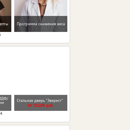
Восстановление после
епты
Программа снижения веса
родов
6
МДФ/
Входная дверь ТЕРМО 2
Стальная дверь "Эверест"
нии
эмалит белый
От 35200 руб.
От 44000 руб.
04