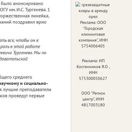
 было анонсировано
ГУ им. И.С. Тургенева. 1
торжественная линейка,
знаний поздравил врио
Реклама: ООО
"Городская
клининговая
ть все, чтобы он в
компания", ИНН
 роль в этой работе
5754006405
вича Тургенева. Мы по
едовательской
Реклама: ИП
Костенников Я.О ,
ИНН
бщего среднего
575300050627
научному и социально-
я лучшие преподаватели
ООО "Регион
иков проведут первые
центр", ИНН
4817003180