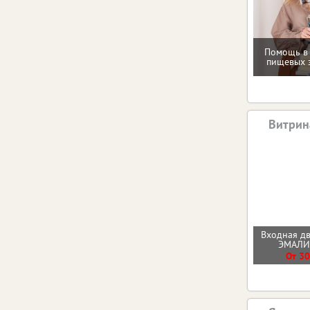
Помощь в
пищевых 
Витрин
Входная д
ЭМАЛ
От 30