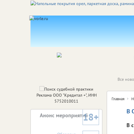
Все ново
Реклама ООО "Кредитал +", ИНН
Главная
Н
5752010011
В 
18+
Анонс мероприятий
В 