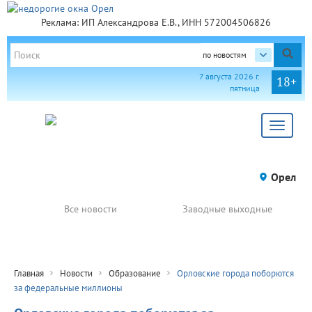
Реклама: ИП Александрова Е.В., ИНН 572004506826
по новостям
7 августа 2026 г.
18+
пятница
Toggle
navigat
Орел
Все новости
Заводные выходные
Главная
Новости
Образование
Орловские города поборются
за федеральные миллионы