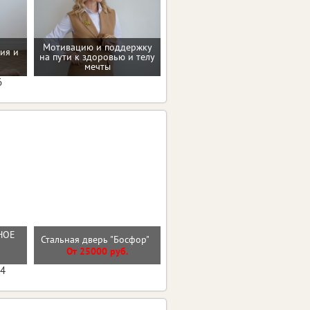
Мотивацию и поддержку
ия и
на пути к здоровью и телу
Проверенные пп-рецепты
мечты
6
НОЕ
Входная дверь БОСТОН
Стальная дверь "Босфор"
БЕТОН СНЕЖНЫЙ
От 25000 руб.
От 29800 руб.
04