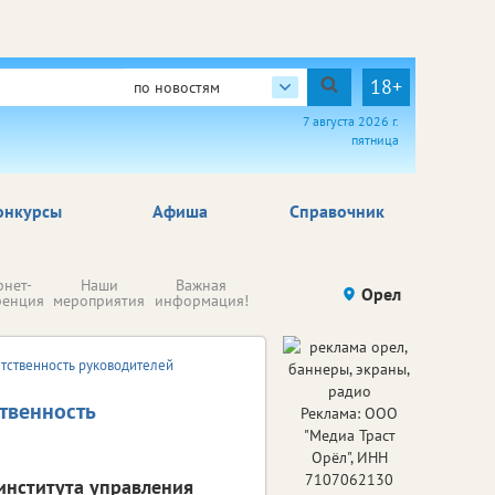
18+
по новостям
7 августа 2026 г.
пятница
онкурсы
Афиша
Справочник
Н
рнет-
Наши
Важная
Происшествия
Орел
Здоровье
комп
ренция
мероприятия
информация!
п
ре
тственность руководителей
твенность
Реклама: ООО
"Медиа Траст
Орёл", ИНН
7107062130
института управления