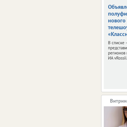
Объявл
полуфи
нового
телешо
«Классн
В списке 
представ
регионов 
ИА vRossii.
Витрин