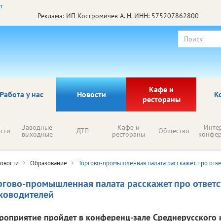
Реклама: ИП Костромичев А. Н. ИНН: 575207862800
Кафе и
Работа у нас
Новости
К
рестораны
Заводные
Кафе и
Инте
сти
ДТП
Общество
выходные
рестораны
конфе
овости
Образование
Торгово-промышленная палата расскажет про отве
ргово-промышленная палата расскажет про ответс
ководителей
роприятие пройдет в конференц-зале Среднерусского 