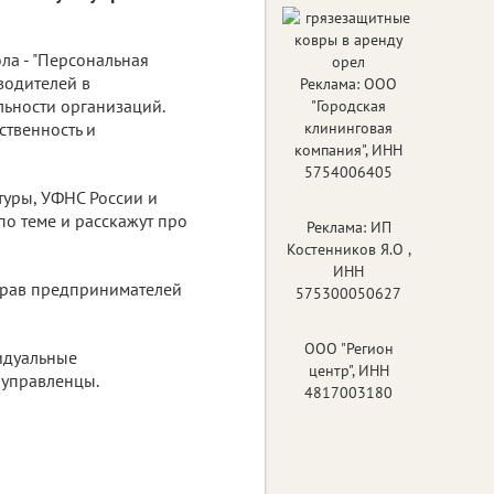
ола - "Персональная
водителей в
Реклама: ООО
льности организаций.
"Городская
ственность и
клининговая
компания", ИНН
5754006405
туры, УФНС России и
по теме и расскажут про
Реклама: ИП
Костенников Я.О ,
ИНН
прав предпринимателей
575300050627
ООО "Регион
видуальные
центр", ИНН
 управленцы.
4817003180