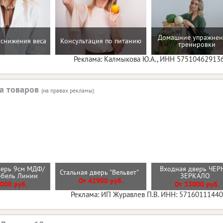
Домашние упражнен
снижения веса
Консультация по питанию
тренировки
Реклама: Калмыкова Ю.А., ИНН 57510462913
а товаров
(на правах рекламы)
верь 9см МДФ/
Входная дверь ЧЕР
Стальная дверь "Вельвет"
обель Линии
ЗЕРКАЛО
От 42900 руб.
000 руб.
От 33000 руб.
Реклама: ИП Журавлев П.В. ИНН: 5716011144