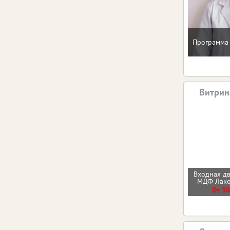
Программа 
Витрин
Входная д
МДФ Лак
От 30