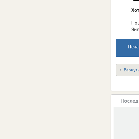
Хот
Нов
Янд
Печа
Вернуть
Послед