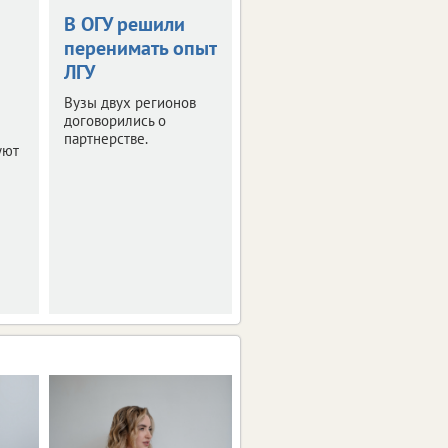
В ОГУ решили
Правила приема
перенимать опыт
в 10-й класс: что
ЛГУ
нужно знать
Вузы двух регионов
Минпросвещения
договорились о
России разъяснило
партнерстве.
порядок зачисления и
уют
основания для отказа.