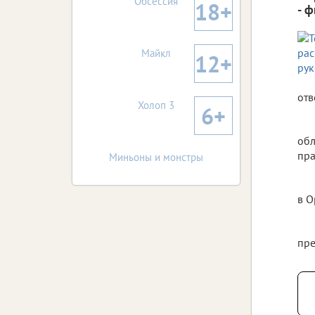
Обсессия
18+
- 
Майкл
12+
отв
Холоп 3
6+
обл
пра
Миньоны и монстры
в О
пре