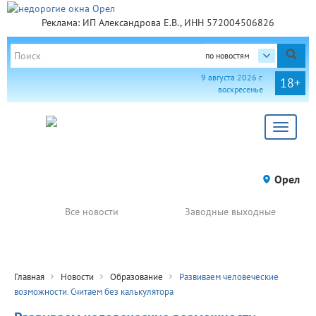
Реклама: ИП Александрова Е.В., ИНН 572004506826
по новостям
9 августа 2026 г.
18+
воскресенье
Toggle
navigat
Орел
Все новости
Заводные выходные
Главная
Новости
Образование
Развиваем человеческие
возможности. Считаем без калькулятора