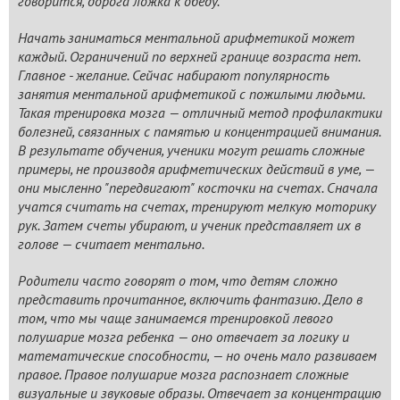
говорится, дорога ложка к обеду.
Начать заниматься ментальной арифметикой может
каждый. Ограничений по верхней границе возраста нет.
Главное - желание. Сейчас набирают популярность
занятия ментальной арифметикой с пожилыми людьми.
Такая тренировка мозга — отличный метод профилактики
болезней, связанных с памятью и концентрацией внимания.
В результате обучения, ученики могут решать сложные
примеры, не производя арифметических действий в уме, —
они мысленно "передвигают" косточки на счетах. Сначала
учатся считать на счетах, тренируют мелкую моторику
рук. Затем счеты убирают, и ученик представляет их в
голове — считает ментально.
Родители часто говорят о том, что детям сложно
представить прочитанное, включить фантазию. Дело в
том, что мы чаще занимаемся тренировкой левого
полушарие мозга ребенка — оно отвечает за логику и
математические способности, — но очень мало развиваем
правое. Правое полушарие мозга распознает сложные
визуальные и звуковые образы. Отвечает за концентрацию