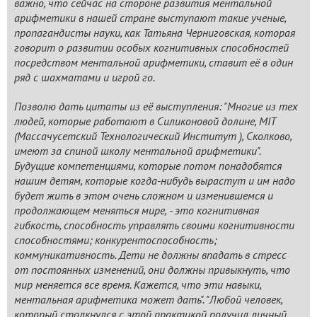
важно, что сейчас на стороне развития ментальной
арифметики в нашей стране выступают такие ученые,
пропагандисты науки, как Татьяна Черниговская, которая
говорит о развитии особых когнитивных способностей
посредством ментальной арифметики, ставит её в один
ряд с шахматами и игрой го.
Позволю дать цитаты из её выступления: "Многие из тех
людей, которые работают в Силиконовой долине, MIT
(Массачусетский Технологический Институт ), Сколково,
имеют за спиной школу ментальной арифметики".
Будущие компетенциями, которые потом понадобятся
нашим детям, которые когда-нибудь вырастут и им надо
будет жить в этом очень сложном и изменившемся и
продолжающем меняться мире, - это когнитивная
гибкость, способность управлять своими когнитивности
способностями; конкурентоспособность;
коммуникативность. Дети не должны впадать в стресс
от постоянных изменений, они должны привыкнуть, что
мир меняется все время. Кажется, что эти навыки,
ментальная арифметика может дать". "Любой человек,
который столкнулся с этой практикой получил личный