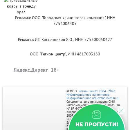
Реклама: ООО "Городская клининговая компания", ИНН
5754006405
Реклама: ИП Костенников Я.О , ИНН 575300050627
ООО "Регион центр", ИНН 4817003180
Яндекс.Директ
© ООО
"Регион центр" 2004 - 2026
Информационное наполнение:
Информационное агентство vRossii.ru
Свидетельство о регистрации СМИ
информационного агентства vRossii.ru
ИА № ФС 77‑35502
выдано РОСКОМНАДЗОРом 04 марта
2009г.
И. О. Главного редактора Нарыков А. Н.
Баннеры на портале размещаются на
НЕ ПРОПУСТИ!
правах рекламы.
Реклама на портале: