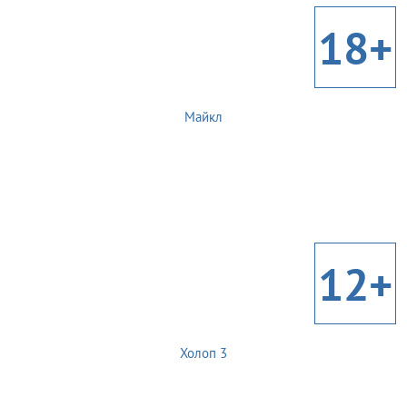
18+
Майкл
12+
Холоп 3