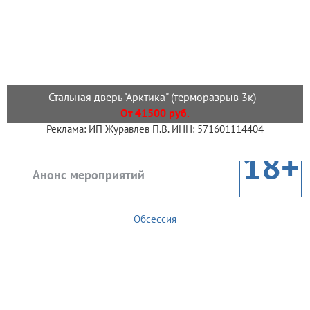
Стальная дверь "Арктика" (терморазрыв 3к)
От 41500 руб.
Реклама: ИП Журавлев П.В. ИНН: 571601114404
18+
Анонс мероприятий
Обсессия