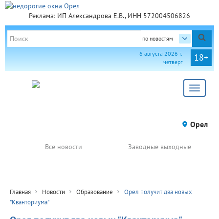
Реклама: ИП Александрова Е.В., ИНН 572004506826
по новостям
6 августа 2026 г.
18+
четверг
Toggle
navigat
Орел
Все новости
Заводные выходные
Главная
Новости
Образование
Орел получит два новых
"Кванториума"