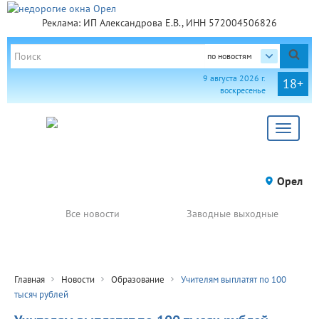
Реклама: ИП Александрова Е.В., ИНН 572004506826
по новостям
9 августа 2026 г.
18+
воскресенье
Toggle
navigat
Орел
Все новости
Заводные выходные
Главная
Новости
Образование
Учителям выплатят по 100
тысяч рублей