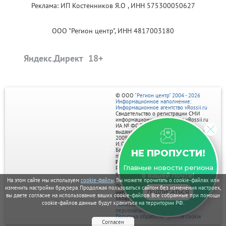
Реклама: ИП Костенников Я.О , ИНН 575300050627
ООО "Регион центр", ИНН 4817003180
Яндекс.Директ
© ООО
"Регион центр" 2004 - 2026
Информационное наполнение:
Информационное агентство vRossii.ru
Свидетельство о регистрации СМИ
информационного агентства vRossii.ru
ИА № ФС 77‑35502
выдано РОСКОМНАДЗОРом 04 марта
2009г.
И. О. Главного редактора Нарыков А. Н.
Баннеры на портале размещаются на
НЕ ПРОПУСТИ!
правах рекламы.
Реклама на портале:
Главные новости региона
Рекламное агентство "Умный маркетинг"
тел. 7-910-267-70-40,
в вашей почте!
На этом сайте мы используем
cookie-файлы
. Вы можете прочитать о cookie-файлах или
email: umnyy.marketing@yandex.ru
Отдельные публикации могут содержать
изменить настройки браузера. Продолжая пользоваться сайтом без изменения настроек,
ПОДПИСАТЬСЯ
информацию, не предназначенную для
вы даете согласие на использование ваших cookie-файлов. Все собранные при помощи
пользователей до 18 лет.
cookie-файлов данные будут храниться на территории РФ.
Политика в отношении обработки
персональных данных
Политика обработки файлов cookie
Согласен