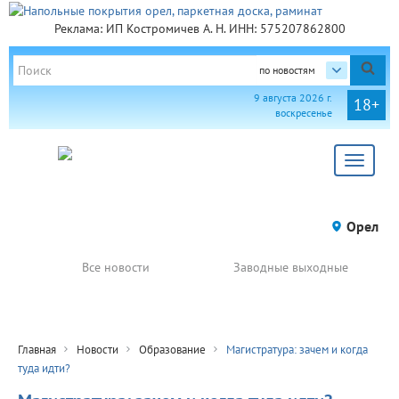
Реклама: ИП Костромичев А. Н. ИНН: 575207862800
по новостям
9 августа 2026 г.
18+
воскресенье
Toggle
navigat
Орел
Все новости
Заводные выходные
Главная
Новости
Образование
Магистратура: зачем и когда
туда идти?