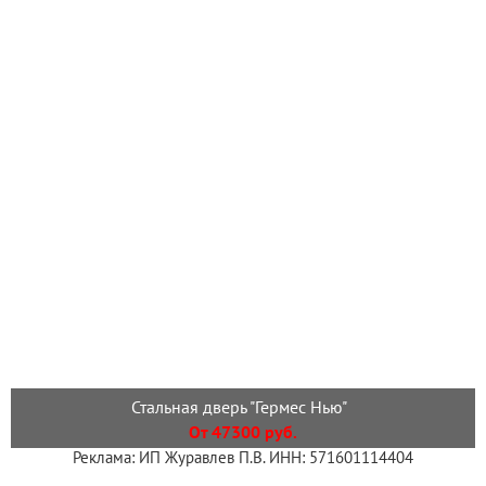
Стальная дверь "Гермес Нью"
От 47300 руб.
Реклама: ИП Журавлев П.В. ИНН: 571601114404