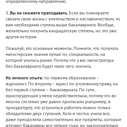
определенному направлению.
3.
Вы не сможете преподавать
. Если вы планируете
связать свою жизнь с учительством и наставничеством, то
вам необходима ступень выше бакалавриата. Вообще,
желательно получить кандидатскую степень, но это уже
другая история.
Пожалуй, это основные моменты. Помните, что получать
магистерские знания лучше по специальности, на
которой учились ранее. Потому что у вас магистратура
без бакалавриата будет мало чего значить.
Из личного опыта:
по первому образованию –
журналист. По второму – юрист по уголовному праву, но
без первой ступени – бакалавриата. По сути,
юриспруденция у меня недействительна, потому что во
многих системах уже давно прописали (например, в
прокуратуре), что устроиться работать можно только
обладателям двух ступеней. Хотя я честно учила все,
даже преодолела самостоятельно все предметы, которые
изучают бакалавры все четыре года, но законодательно