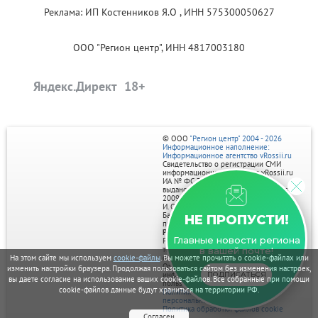
Реклама: ИП Костенников Я.О , ИНН 575300050627
ООО "Регион центр", ИНН 4817003180
Яндекс.Директ
© ООО
"Регион центр" 2004 - 2026
Информационное наполнение:
Информационное агентство vRossii.ru
Свидетельство о регистрации СМИ
информационного агентства vRossii.ru
ИА № ФС 77‑35502
выдано РОСКОМНАДЗОРом 04 марта
2009г.
И. О. Главного редактора Нарыков А. Н.
Баннеры на портале размещаются на
НЕ ПРОПУСТИ!
правах рекламы.
Реклама на портале:
Главные новости региона
Рекламное агентство "Умный маркетинг"
тел. 7-910-267-70-40,
в вашей почте!
На этом сайте мы используем
cookie-файлы
. Вы можете прочитать о cookie-файлах или
email: umnyy.marketing@yandex.ru
Отдельные публикации могут содержать
изменить настройки браузера. Продолжая пользоваться сайтом без изменения настроек,
ПОДПИСАТЬСЯ
информацию, не предназначенную для
вы даете согласие на использование ваших cookie-файлов. Все собранные при помощи
пользователей до 18 лет.
cookie-файлов данные будут храниться на территории РФ.
Политика в отношении обработки
персональных данных
Политика обработки файлов cookie
Согласен