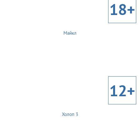
18+
Майкл
12+
Холоп 3