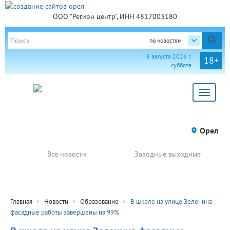
ООО "Регион центр", ИНН 4817003180
по новостям
8 августа 2026 г.
18+
суббота
Toggle
navigat
Орел
Все новости
Заводные выходные
Главная
Новости
Образование
В школе на улице Зеленина
фасадные работы завершены на 99%