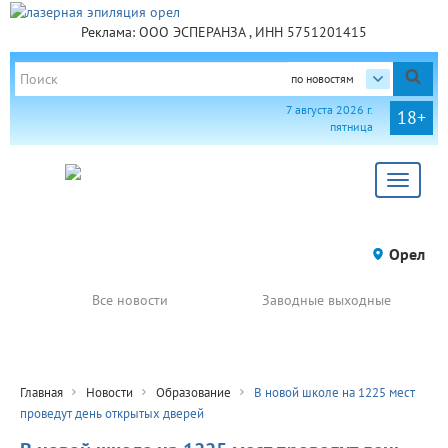
Реклама: ООО ЭСПЕРАНЗА , ИНН 5751201415
по новостям
7 августа 2026 г.
18+
пятница
Toggle
navigat
Орел
Все новости
Заводные выходные
Главная
Новости
Образование
В новой школе на 1225 мест
проведут день открытых дверей