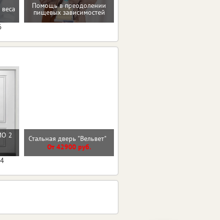
Мотивацию и поддержку
Помощь в преодолении
 веса
на пути к здоровью и телу
пищевых зависимостей
мечты
6
МО 2
Стальная дверь "Диксон"
Стальная дверь "Вельвет"
(терморазрыв 3к)
От 42900 руб.
От 40100 руб.
04