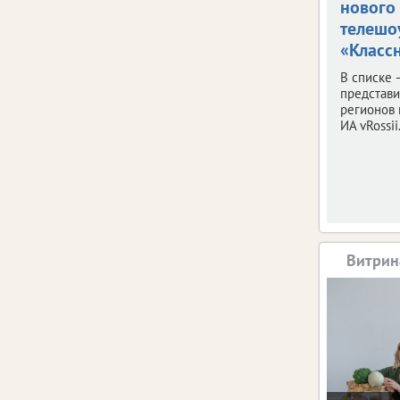
нового
телешо
«Классн
В списке 
представ
регионов 
ИА vRossii.
Витрин