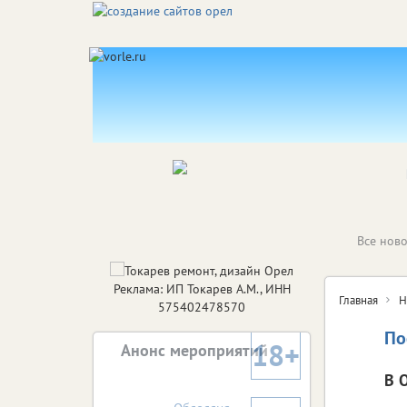
Все ново
Реклама: ИП Токарев А.М., ИНН
Главная
Н
575402478570
По
18+
Анонс мероприятий
В 