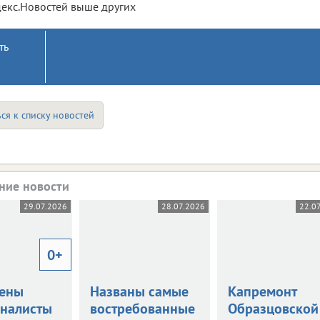
екс.Новостей выше других
ть
ся к списку новостей
ние новости
29.07.2026
28.07.2026
22.0
0+
ены
Названы самые
Капремонт
налисты
востребованные
Образцовской