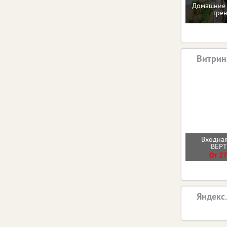
Домашние 
тре
Витрин
Входная
ВЕР
От 27
Яндекс