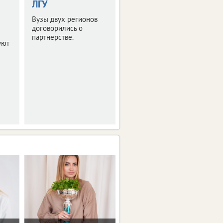
ЛГУ
нужно знать
Вузы двух регионов
Минпросвещения
договорились о
России разъяснило
партнерстве.
порядок зачисления и
уют
основания для отказа.