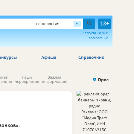
18+
по новостям
9 августа 2026 г.
воскресенье
онкурсы
Афиша
Справочник
Н
рнет-
Наши
Важная
Происшествия
Орел
Здоровье
комп
ренция
мероприятия
информация!
п
ре
Реклама: ООО
"Медиа Траст
Орёл", ИНН
вонков».
7107062130