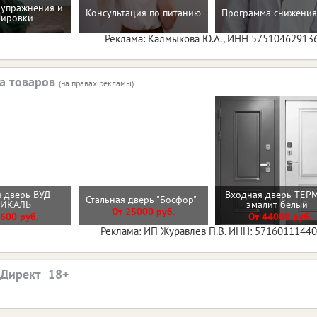
упражнения и
Консультация по питанию
Программа снижения
нировки
Реклама: Калмыкова Ю.А., ИНН 57510462913
а товаров
(на правах рекламы)
 дверь ВУД
Входная дверь ТЕР
Стальная дверь "Босфор"
ТИКАЛЬ
эмалит белый
От 25000 руб.
600 руб.
От 44000 руб.
Реклама: ИП Журавлев П.В. ИНН: 5716011144
.Директ