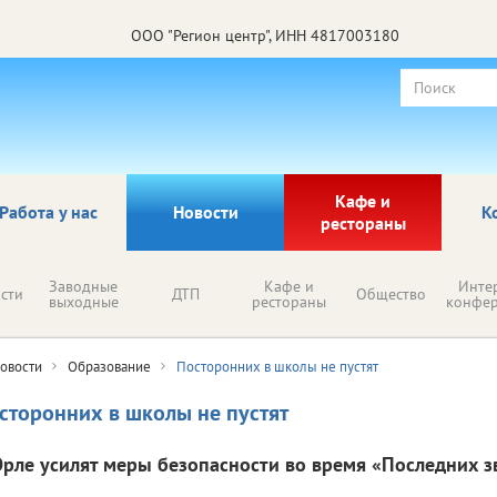
ООО "Регион центр", ИНН 4817003180
Кафе и
Работа у нас
Новости
К
рестораны
Заводные
Кафе и
Инте
сти
ДТП
Общество
выходные
рестораны
конфе
овости
Образование
Посторонних в школы не пустят
сторонних в школы не пустят
Орле усилят меры безопасности во время «Последних з