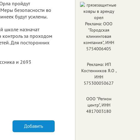
 Орла пройдут
 Меры безопасности во
инеек будут усилены.
Реклама: ООО
ой школе назначат
"Городская
н контроль за проходом
клининговая
етей. Для посторонних
компания", ИНН
5754006405
ассника и 2693
Реклама: ИП
Костенников Я.О ,
ИНН
575300050627
ООО "Регион
центр", ИНН
4817003180
Добавить