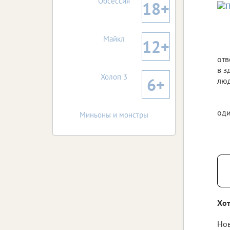
Обсессия
18+
Майкл
12+
отв
в з
Холоп 3
6+
люд
оди
Миньоны и монстры
Хот
Нов