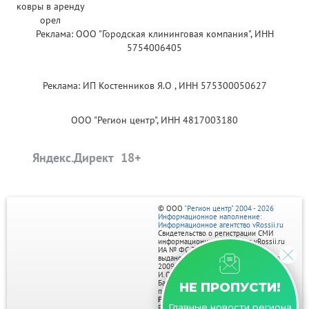
Реклама: ООО "Городская клининговая компания", ИНН
5754006405
Реклама: ИП Костенников Я.О , ИНН 575300050627
ООО "Регион центр", ИНН 4817003180
Яндекс.Директ
© ООО
"Регион центр" 2004 - 2026
Информационное наполнение:
Информационное агентство vRossii.ru
Свидетельство о регистрации СМИ
информационного агентства vRossii.ru
ИА № ФС 77‑35502
выдано РОСКОМНАДЗОРом 04 марта
2009г.
И. О. Главного редактора Нарыков А. Н.
Баннеры на портале размещаются на
НЕ ПРОПУСТИ!
правах рекламы.
Реклама на портале:
Главные новости региона
Рекламное агентство "Умный маркетинг"