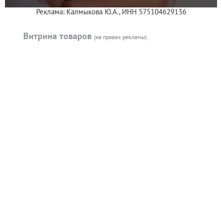
Реклама: Калмыкова Ю.А., ИНН 575104629136
Витрина товаров
(на правах рекламы)