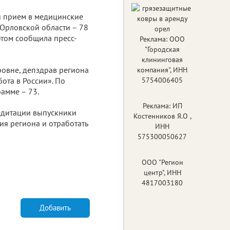
й прием в медицинские
 Орловской области – 78
этом сообщила пресс-
Реклама: ООО
"Городская
клининговая
ровне, депздрав региона
компания", ИНН
ота в России». По
5754006405
амме – 73.
Реклама: ИП
едитации выпускники
Костенников Я.О ,
я региона и отработать
ИНН
575300050627
ООО "Регион
центр", ИНН
4817003180
Добавить