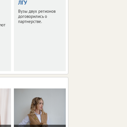
ЛГУ
нужно знать
Вузы двух регионов
Минпросвещения
договорились о
России разъяснило
партнерстве.
порядок зачисления и
уют
основания для отказа.