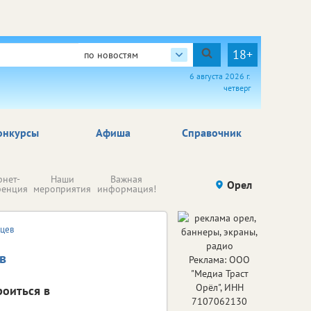
18+
по новостям
6 августа 2026 г.
четверг
онкурсы
Афиша
Справочник
Н
рнет-
Наши
Важная
Происшествия
Орел
Здоровье
комп
ренция
мероприятия
информация!
п
ре
вцев
в
Реклама: ООО
"Медиа Траст
Орёл", ИНН
роиться в
7107062130