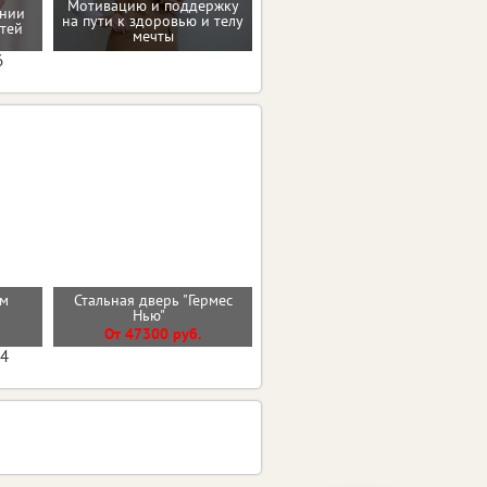
Мотивацию и поддержку
ении
Восстановление после
на пути к здоровью и телу
тей
родов
мечты
6
см
Стальная дверь "Гермес
Стальная дверь "Вельвет"
Нью"
От 42900 руб.
От 47300 руб.
04