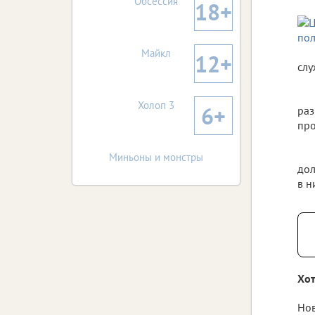
Обсессия
18+
Майкл
12+
слу
Холоп 3
6+
раз
про
Миньоны и монстры
дол
в н
Хот
Нов