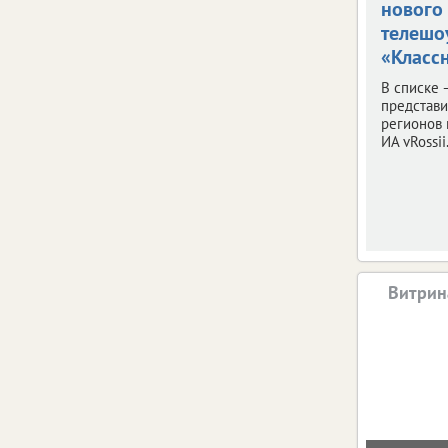
нового
телешо
«Классн
В списке 
представ
регионов 
ИА vRossii.
Витрин