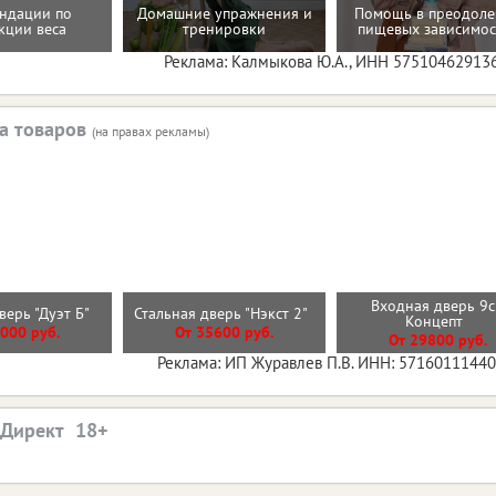
ндации по
Домашние упражнения и
Помощь в преодол
кции веса
тренировки
пищевых зависимос
Реклама: Калмыкова Ю.А., ИНН 57510462913
а товаров
(на правах рекламы)
Входная дверь 9
верь "Дуэт Б"
Стальная дверь "Нэкст 2"
Концепт
000 руб.
От 35600 руб.
От 29800 руб.
Реклама: ИП Журавлев П.В. ИНН: 5716011144
.Директ