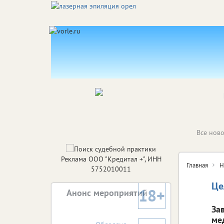
Все ново
Реклама ООО "Кредитал +", ИНН
Главная
Н
5752010011
Це
18+
Анонс мероприятий
За
ме