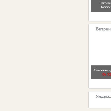
Рекоме
корре
Витрин
Стальная д
От 32
Яндекс