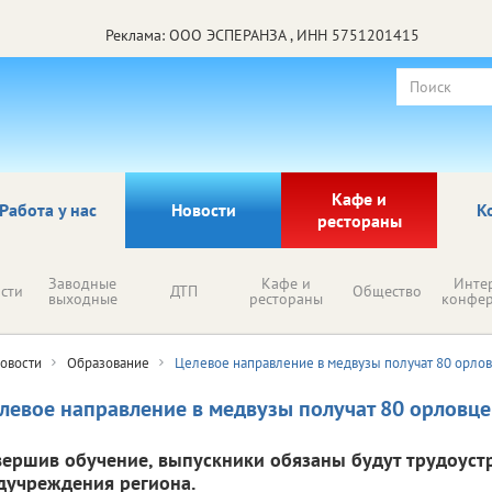
Реклама: ООО ЭСПЕРАНЗА , ИНН 5751201415
Кафе и
Работа у нас
Новости
К
рестораны
Заводные
Кафе и
Инте
сти
ДТП
Общество
выходные
рестораны
конфе
овости
Образование
Целевое направление в медвузы получат 80 орло
левое направление в медвузы получат 80 орловце
вершив обучение, выпускники обязаны будут трудоуст
дучреждения региона.