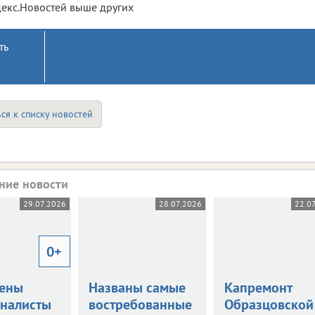
екс.Новостей выше других
ть
ся к списку новостей
ние новости
29.07.2026
28.07.2026
22.0
0+
ены
Названы самые
Капремонт
налисты
востребованные
Образцовской