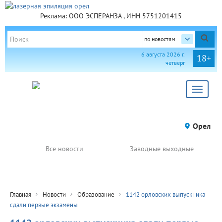
Реклама: ООО ЭСПЕРАНЗА , ИНН 5751201415
по новостям
6 августа 2026 г.
18+
четверг
Toggle
navigat
Орел
Все новости
Заводные выходные
Главная
Новости
Образование
1142 орловских выпускника
сдали первые экзамены