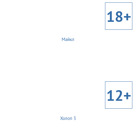
18+
Майкл
12+
Холоп 3